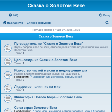
Сказка о Золотом Веке
FAQ
Вход
П
На главную
Список форумов
о
Текущее время: Пт авг 07, 2026 13:16
и
Сказка о Золотом Веке
с
Путеводитель по "Сказке о Золотом Веке"
к
Здесь собраны все ссылки, относящиеся к теме безденежной экономики
Золотого Века
Темы:
1
Цель создания Сказки о Золотом Веке
Темы:
1
Искусство чистой мысли и недопущение зла
Разбор влияния воплощения мысли на нашу жизнь.
Подфорум:
Иерархия зла и способы борьбы с ней
Темы:
2
Лидерство - влияние на мир
Темы:
1
Философия Нового Мира - Золотого Века
Темы:
1
Cоюз стран Золотого Века
Подфорумы:
Календарь и символы стран Золотого Века
,
Золотой