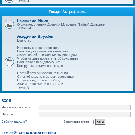
Темы:
1
Гнездо Астрофизика
Гармония Мира
О физике, учениях Древних Мудрецов, Тайной Доктрине
Темы:
24
Академия Дружбы
Братство
И вспять вас не поворотить —
Ведь вы уже согласны заплатить:
Любой ценой — и жизнью бы рискнули, —
Чтобы не дать порвать, чтоб сохранить
Волшебную невидимую нить,
Которую меж вами протянули...
Свежий ветер избранных пьянил,
С ног сбивал, из мёртвых воскрешал,
Потому что, если не любил,
Значит, и не жил, и не дышал!
Темы:
5
ВХОД
Имя пользователя:
Пароль:
Забыли пароль?
Запомнить меня
КТО СЕЙЧАС НА КОНФЕРЕНЦИИ