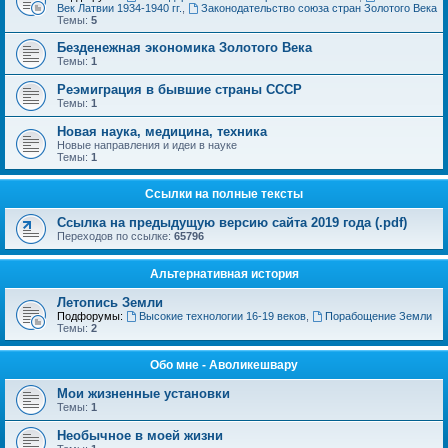
Век Латвии 1934-1940 гг.
,
Законодательство союза стран Золотого Века
Темы:
5
Безденежная экономика Золотого Века
Темы:
1
Реэмиграция в бывшие страны СССР
Темы:
1
Новая наука, медицина, техника
Новые направления и идеи в науке
Темы:
1
Ссылки на полные тексты
Ссылка на предыдущую версию сайта 2019 года (.pdf)
Переходов по ссылке:
65796
Альтернативная история
Летопись Земли
Подфорумы:
Высокие технологии 16-19 веков
,
Порабощение Земли
Темы:
2
Обо мне - Аволикешвару
Мои жизненные установки
Темы:
1
Необычное в моей жизни