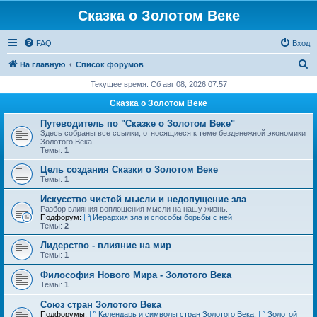
Сказка о Золотом Веке
FAQ
Вход
П
На главную
Список форумов
о
Текущее время: Сб авг 08, 2026 07:57
и
Сказка о Золотом Веке
с
Путеводитель по "Сказке о Золотом Веке"
к
Здесь собраны все ссылки, относящиеся к теме безденежной экономики
Золотого Века
Темы:
1
Цель создания Сказки о Золотом Веке
Темы:
1
Искусство чистой мысли и недопущение зла
Разбор влияния воплощения мысли на нашу жизнь.
Подфорум:
Иерархия зла и способы борьбы с ней
Темы:
2
Лидерство - влияние на мир
Темы:
1
Философия Нового Мира - Золотого Века
Темы:
1
Cоюз стран Золотого Века
Подфорумы:
Календарь и символы стран Золотого Века
,
Золотой