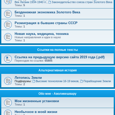
Век Латвии 1934-1940 гг.
,
Законодательство союза стран Золотого Века
Темы:
5
Безденежная экономика Золотого Века
Темы:
1
Реэмиграция в бывшие страны СССР
Темы:
1
Новая наука, медицина, техника
Новые направления и идеи в науке
Темы:
1
Ссылки на полные тексты
Ссылка на предыдущую версию сайта 2019 года (.pdf)
Переходов по ссылке:
65805
Альтернативная история
Летопись Земли
Подфорумы:
Высокие технологии 16-19 веков
,
Порабощение Земли
Темы:
2
Обо мне - Аволикешвару
Мои жизненные установки
Темы:
1
Необычное в моей жизни