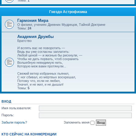
Темы:
1
Гнездо Астрофизика
Гармония Мира
О физике, учениях Древних Мудрецов, Тайной Доктрине
Темы:
24
Академия Дружбы
Братство
И вспять вас не поворотить —
Ведь вы уже согласны заплатить:
Любой ценой — и жизнью бы рискнули, —
Чтобы не дать порвать, чтоб сохранить
Волшебную невидимую нить,
Которую меж вами протянули...
Свежий ветер избранных пьянил,
С ног сбивал, из мёртвых воскрешал,
Потому что, если не любил,
Значит, и не жил, и не дышал!
Темы:
5
ВХОД
Имя пользователя:
Пароль:
Забыли пароль?
Запомнить меня
КТО СЕЙЧАС НА КОНФЕРЕНЦИИ