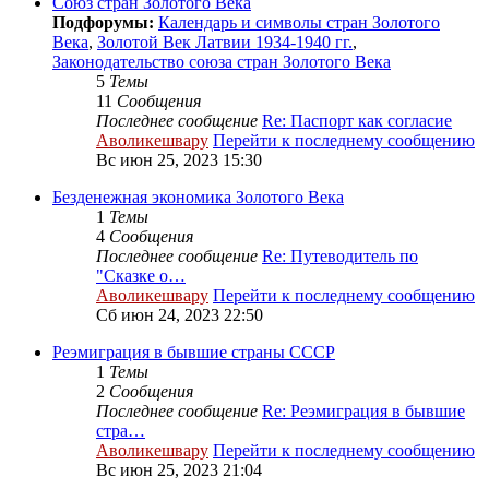
Cоюз стран Золотого Века
Подфорумы:
Календарь и символы стран Золотого
Века
,
Золотой Век Латвии 1934-1940 гг.
,
Законодательство союза стран Золотого Века
5
Темы
11
Сообщения
Последнее сообщение
Re: Паспорт как согласие
Аволикешвару
Перейти к последнему сообщению
Вс июн 25, 2023 15:30
Безденежная экономика Золотого Века
1
Темы
4
Сообщения
Последнее сообщение
Re: Путеводитель по
"Сказке о…
Аволикешвару
Перейти к последнему сообщению
Сб июн 24, 2023 22:50
Реэмиграция в бывшие страны СССР
1
Темы
2
Сообщения
Последнее сообщение
Re: Реэмиграция в бывшие
стра…
Аволикешвару
Перейти к последнему сообщению
Вс июн 25, 2023 21:04