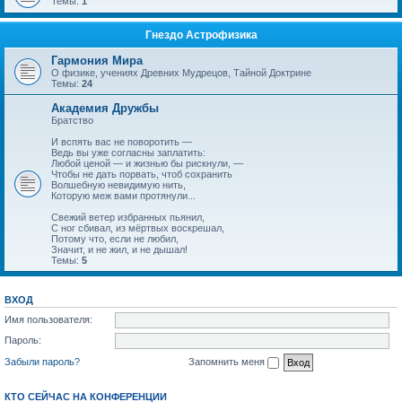
Темы:
1
Гнездо Астрофизика
Гармония Мира
О физике, учениях Древних Мудрецов, Тайной Доктрине
Темы:
24
Академия Дружбы
Братство
И вспять вас не поворотить —
Ведь вы уже согласны заплатить:
Любой ценой — и жизнью бы рискнули, —
Чтобы не дать порвать, чтоб сохранить
Волшебную невидимую нить,
Которую меж вами протянули...
Свежий ветер избранных пьянил,
С ног сбивал, из мёртвых воскрешал,
Потому что, если не любил,
Значит, и не жил, и не дышал!
Темы:
5
ВХОД
Имя пользователя:
Пароль:
Забыли пароль?
Запомнить меня
КТО СЕЙЧАС НА КОНФЕРЕНЦИИ