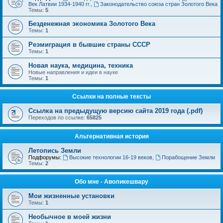
Век Латвии 1934-1940 гг.
,
Законодательство союза стран Золотого Века
Темы:
5
Безденежная экономика Золотого Века
Темы:
1
Реэмиграция в бывшие страны СССР
Темы:
1
Новая наука, медицина, техника
Новые направления и идеи в науке
Темы:
1
Ссылки на полные тексты
Ссылка на предыдущую версию сайта 2019 года (.pdf)
Переходов по ссылке:
65825
Альтернативная история
Летопись Земли
Подфорумы:
Высокие технологии 16-19 веков
,
Порабощение Земли
Темы:
2
Обо мне - Аволикешвару
Мои жизненные установки
Темы:
1
Необычное в моей жизни