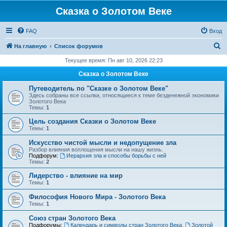
Сказка о Золотом Веке
FAQ
Вход
П
На главную
Список форумов
о
Текущее время: Пн авг 10, 2026 22:23
и
Сказка о Золотом Веке
с
Путеводитель по "Сказке о Золотом Веке"
к
Здесь собраны все ссылки, относящиеся к теме безденежной экономики
Золотого Века
Темы:
1
Цель создания Сказки о Золотом Веке
Темы:
1
Искусство чистой мысли и недопущение зла
Разбор влияния воплощения мысли на нашу жизнь.
Подфорум:
Иерархия зла и способы борьбы с ней
Темы:
2
Лидерство - влияние на мир
Темы:
1
Философия Нового Мира - Золотого Века
Темы:
1
Cоюз стран Золотого Века
Подфорумы:
Календарь и символы стран Золотого Века
,
Золотой