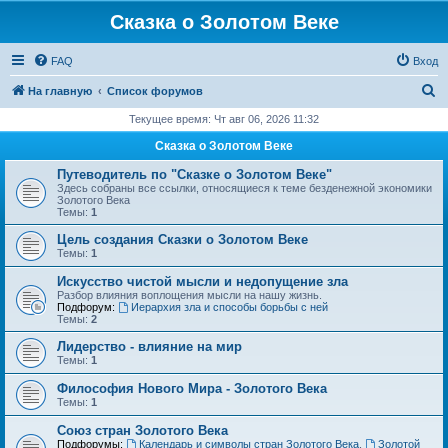
Сказка о Золотом Веке
FAQ
Вход
П
На главную
Список форумов
о
Текущее время: Чт авг 06, 2026 11:32
и
Сказка о Золотом Веке
с
Путеводитель по "Сказке о Золотом Веке"
к
Здесь собраны все ссылки, относящиеся к теме безденежной экономики
Золотого Века
Темы:
1
Цель создания Сказки о Золотом Веке
Темы:
1
Искусство чистой мысли и недопущение зла
Разбор влияния воплощения мысли на нашу жизнь.
Подфорум:
Иерархия зла и способы борьбы с ней
Темы:
2
Лидерство - влияние на мир
Темы:
1
Философия Нового Мира - Золотого Века
Темы:
1
Cоюз стран Золотого Века
Подфорумы:
Календарь и символы стран Золотого Века
,
Золотой