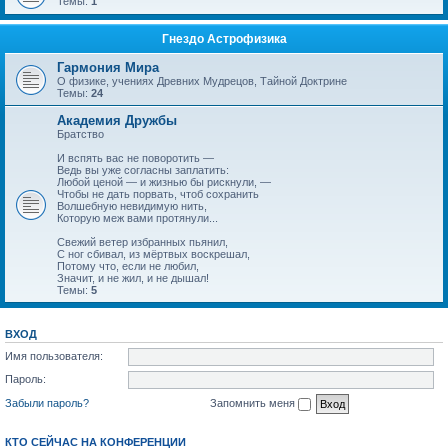
Темы:
1
Гнездо Астрофизика
Гармония Мира
О физике, учениях Древних Мудрецов, Тайной Доктрине
Темы:
24
Академия Дружбы
Братство
И вспять вас не поворотить —
Ведь вы уже согласны заплатить:
Любой ценой — и жизнью бы рискнули, —
Чтобы не дать порвать, чтоб сохранить
Волшебную невидимую нить,
Которую меж вами протянули...
Свежий ветер избранных пьянил,
С ног сбивал, из мёртвых воскрешал,
Потому что, если не любил,
Значит, и не жил, и не дышал!
Темы:
5
ВХОД
Имя пользователя:
Пароль:
Забыли пароль?
Запомнить меня
КТО СЕЙЧАС НА КОНФЕРЕНЦИИ