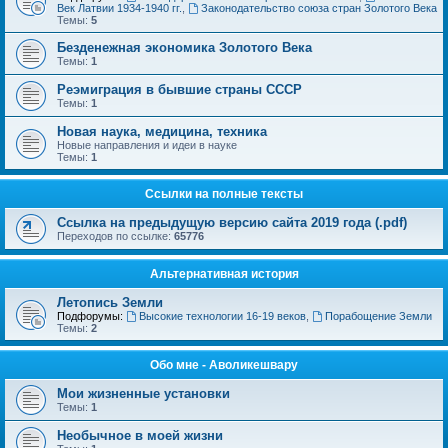
Век Латвии 1934-1940 гг.
,
Законодательство союза стран Золотого Века
Темы:
5
Безденежная экономика Золотого Века
Темы:
1
Реэмиграция в бывшие страны СССР
Темы:
1
Новая наука, медицина, техника
Новые направления и идеи в науке
Темы:
1
Ссылки на полные тексты
Ссылка на предыдущую версию сайта 2019 года (.pdf)
Переходов по ссылке:
65776
Альтернативная история
Летопись Земли
Подфорумы:
Высокие технологии 16-19 веков
,
Порабощение Земли
Темы:
2
Обо мне - Аволикешвару
Мои жизненные установки
Темы:
1
Необычное в моей жизни