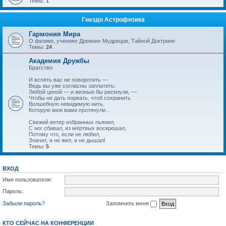
Темы:
1
Гнездо Астрофизика
Гармония Мира
О физике, учениях Древних Мудрецов, Тайной Доктрине
Темы:
24
Академия Дружбы
Братство
И вспять вас не поворотить —
Ведь вы уже согласны заплатить:
Любой ценой — и жизнью бы рискнули, —
Чтобы не дать порвать, чтоб сохранить
Волшебную невидимую нить,
Которую меж вами протянули...
Свежий ветер избранных пьянил,
С ног сбивал, из мёртвых воскрешал,
Потому что, если не любил,
Значит, и не жил, и не дышал!
Темы:
5
ВХОД
Имя пользователя:
Пароль:
Забыли пароль?
Запомнить меня
КТО СЕЙЧАС НА КОНФЕРЕНЦИИ