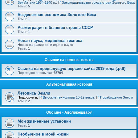
Век Латвии 1934-1940 гг.
,
Законодательство союза стран Золотого Века
Темы:
5
Безденежная экономика Золотого Века
Темы:
1
Реэмиграция в бывшие страны СССР
Темы:
1
Новая наука, медицина, техника
Новые направления и идеи в науке
Темы:
1
Ссылки на полные тексты
Ссылка на предыдущую версию сайта 2019 года (.pdf)
Переходов по ссылке:
65794
Альтернативная история
Летопись Земли
Подфорумы:
Высокие технологии 16-19 веков
,
Порабощение Земли
Темы:
2
Обо мне - Аволикешвару
Мои жизненные установки
Темы:
1
Необычное в моей жизни