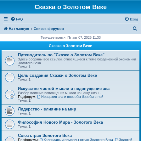
Сказка о Золотом Веке
FAQ
Вход
П
На главную
Список форумов
о
Текущее время: Пт авг 07, 2026 11:33
и
Сказка о Золотом Веке
с
Путеводитель по "Сказке о Золотом Веке"
к
Здесь собраны все ссылки, относящиеся к теме безденежной экономики
Золотого Века
Темы:
1
Цель создания Сказки о Золотом Веке
Темы:
1
Искусство чистой мысли и недопущение зла
Разбор влияния воплощения мысли на нашу жизнь.
Подфорум:
Иерархия зла и способы борьбы с ней
Темы:
2
Лидерство - влияние на мир
Темы:
1
Философия Нового Мира - Золотого Века
Темы:
1
Cоюз стран Золотого Века
Подфорумы:
Календарь и символы стран Золотого Века
,
Золотой