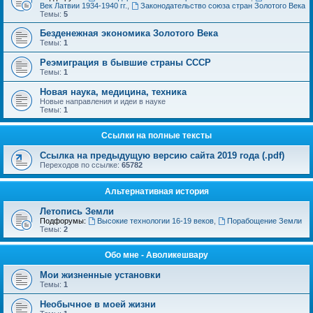
Век Латвии 1934-1940 гг.
,
Законодательство союза стран Золотого Века
Темы:
5
Безденежная экономика Золотого Века
Темы:
1
Реэмиграция в бывшие страны СССР
Темы:
1
Новая наука, медицина, техника
Новые направления и идеи в науке
Темы:
1
Ссылки на полные тексты
Ссылка на предыдущую версию сайта 2019 года (.pdf)
Переходов по ссылке:
65782
Альтернативная история
Летопись Земли
Подфорумы:
Высокие технологии 16-19 веков
,
Порабощение Земли
Темы:
2
Обо мне - Аволикешвару
Мои жизненные установки
Темы:
1
Необычное в моей жизни