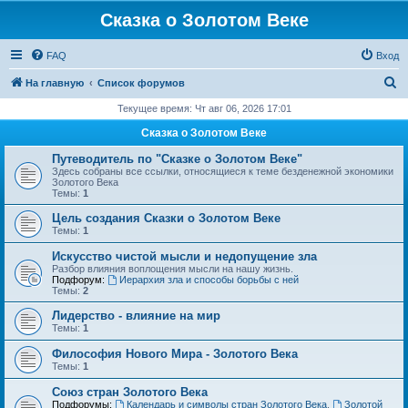
Сказка о Золотом Веке
FAQ
Вход
П
На главную
Список форумов
о
Текущее время: Чт авг 06, 2026 17:01
и
Сказка о Золотом Веке
с
Путеводитель по "Сказке о Золотом Веке"
к
Здесь собраны все ссылки, относящиеся к теме безденежной экономики
Золотого Века
Темы:
1
Цель создания Сказки о Золотом Веке
Темы:
1
Искусство чистой мысли и недопущение зла
Разбор влияния воплощения мысли на нашу жизнь.
Подфорум:
Иерархия зла и способы борьбы с ней
Темы:
2
Лидерство - влияние на мир
Темы:
1
Философия Нового Мира - Золотого Века
Темы:
1
Cоюз стран Золотого Века
Подфорумы:
Календарь и символы стран Золотого Века
,
Золотой