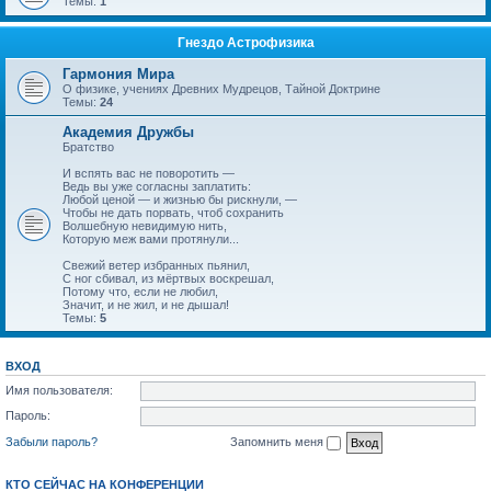
Темы:
1
Гнездо Астрофизика
Гармония Мира
О физике, учениях Древних Мудрецов, Тайной Доктрине
Темы:
24
Академия Дружбы
Братство
И вспять вас не поворотить —
Ведь вы уже согласны заплатить:
Любой ценой — и жизнью бы рискнули, —
Чтобы не дать порвать, чтоб сохранить
Волшебную невидимую нить,
Которую меж вами протянули...
Свежий ветер избранных пьянил,
С ног сбивал, из мёртвых воскрешал,
Потому что, если не любил,
Значит, и не жил, и не дышал!
Темы:
5
ВХОД
Имя пользователя:
Пароль:
Забыли пароль?
Запомнить меня
КТО СЕЙЧАС НА КОНФЕРЕНЦИИ