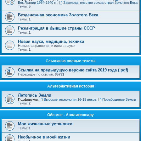
Век Латвии 1934-1940 гг.
,
Законодательство союза стран Золотого Века
Темы:
5
Безденежная экономика Золотого Века
Темы:
1
Реэмиграция в бывшие страны СССР
Темы:
1
Новая наука, медицина, техника
Новые направления и идеи в науке
Темы:
1
Ссылки на полные тексты
Ссылка на предыдущую версию сайта 2019 года (.pdf)
Переходов по ссылке:
65791
Альтернативная история
Летопись Земли
Подфорумы:
Высокие технологии 16-19 веков
,
Порабощение Земли
Темы:
2
Обо мне - Аволикешвару
Мои жизненные установки
Темы:
1
Необычное в моей жизни