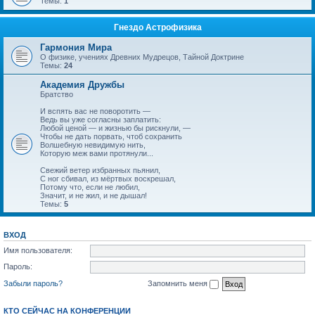
Темы:
1
Гнездо Астрофизика
Гармония Мира
О физике, учениях Древних Мудрецов, Тайной Доктрине
Темы:
24
Академия Дружбы
Братство
И вспять вас не поворотить —
Ведь вы уже согласны заплатить:
Любой ценой — и жизнью бы рискнули, —
Чтобы не дать порвать, чтоб сохранить
Волшебную невидимую нить,
Которую меж вами протянули...
Свежий ветер избранных пьянил,
С ног сбивал, из мёртвых воскрешал,
Потому что, если не любил,
Значит, и не жил, и не дышал!
Темы:
5
ВХОД
Имя пользователя:
Пароль:
Забыли пароль?
Запомнить меня
КТО СЕЙЧАС НА КОНФЕРЕНЦИИ