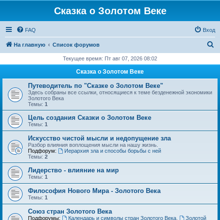
Сказка о Золотом Веке
FAQ
Вход
П
На главную
Список форумов
о
Текущее время: Пт авг 07, 2026 08:02
и
Сказка о Золотом Веке
с
Путеводитель по "Сказке о Золотом Веке"
к
Здесь собраны все ссылки, относящиеся к теме безденежной экономики
Золотого Века
Темы:
1
Цель создания Сказки о Золотом Веке
Темы:
1
Искусство чистой мысли и недопущение зла
Разбор влияния воплощения мысли на нашу жизнь.
Подфорум:
Иерархия зла и способы борьбы с ней
Темы:
2
Лидерство - влияние на мир
Темы:
1
Философия Нового Мира - Золотого Века
Темы:
1
Cоюз стран Золотого Века
Подфорумы:
Календарь и символы стран Золотого Века
,
Золотой