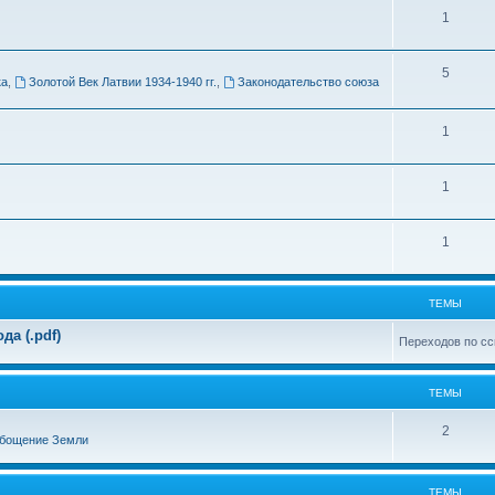
Т
1
м
е
ы
Т
5
м
ка
,
Золотой Век Латвии 1934-1940 гг.
,
Законодательство союза
е
ы
м
Т
1
ы
е
Т
1
м
е
ы
Т
1
м
е
ы
м
ТЕМЫ
ы
а (.pdf)
Переходов по сс
ТЕМЫ
Т
2
бощение Земли
е
м
ТЕМЫ