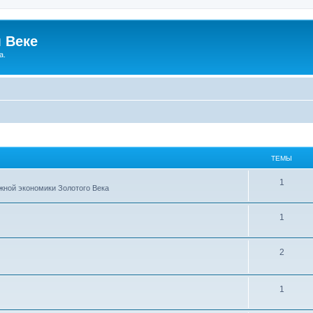
 Веке
а.
ТЕМЫ
Т
1
жной экономики Золотого Века
е
Т
1
м
е
ы
Т
2
м
е
ы
м
Т
1
ы
е