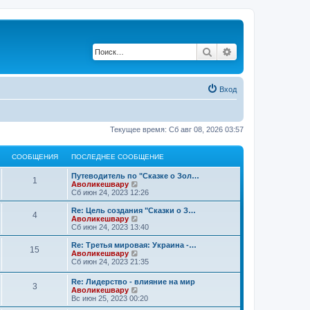
Поиск
Расширенный по
Вход
Текущее время: Сб авг 08, 2026 03:57
СООБЩЕНИЯ
ПОСЛЕДНЕЕ СООБЩЕНИЕ
П
Путеводитель по "Сказке о Зол…
С
1
о
П
Аволикешвару
с
е
Сб июн 24, 2023 12:26
о
л
р
е
е
П
Re: Цель создания "Сказки о З…
С
4
о
д
й
о
П
Аволикешвару
н
т
с
е
Сб июн 24, 2023 13:40
о
б
е
и
л
р
е
к
е
е
П
Re: Третья мировая: Украина -…
С
15
о
с
п
щ
д
й
о
П
Аволикешвару
о
о
н
т
с
е
Сб июн 24, 2023 21:35
о
о
с
б
е
и
е
л
р
б
л
е
к
е
е
П
Re: Лидерство - влияние на мир
щ
е
о
с
п
С
3
щ
д
й
н
о
П
Аволикешвару
е
д
о
о
н
т
с
е
Вс июн 25, 2023 00:20
н
н
о
с
б
е
и
о
е
и
л
р
и
е
б
л