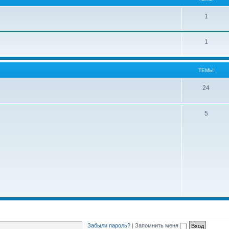
ы
Т
1
е
Т
1
м
е
ы
м
ТЕМЫ
ы
Т
24
е
Т
5
м
е
ы
м
ы
Забыли пароль?
|
Запомнить меня