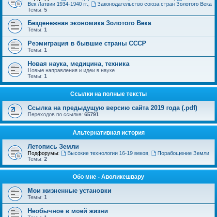
Век Латвии 1934-1940 гг.
,
Законодательство союза стран Золотого Века
Темы:
5
Безденежная экономика Золотого Века
Темы:
1
Реэмиграция в бывшие страны СССР
Темы:
1
Новая наука, медицина, техника
Новые направления и идеи в науке
Темы:
1
Ссылки на полные тексты
Ссылка на предыдущую версию сайта 2019 года (.pdf)
Переходов по ссылке:
65791
Альтернативная история
Летопись Земли
Подфорумы:
Высокие технологии 16-19 веков
,
Порабощение Земли
Темы:
2
Обо мне - Аволикешвару
Мои жизненные установки
Темы:
1
Необычное в моей жизни