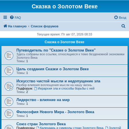
Сказка о Золотом Веке
FAQ
Вход
П
На главную
Список форумов
о
Текущее время: Пт авг 07, 2026 08:33
и
Сказка о Золотом Веке
с
Путеводитель по "Сказке о Золотом Веке"
к
Здесь собраны все ссылки, относящиеся к теме безденежной экономики
Золотого Века
Темы:
1
Цель создания Сказки о Золотом Веке
Темы:
1
Искусство чистой мысли и недопущение зла
Разбор влияния воплощения мысли на нашу жизнь.
Подфорум:
Иерархия зла и способы борьбы с ней
Темы:
2
Лидерство - влияние на мир
Темы:
1
Философия Нового Мира - Золотого Века
Темы:
1
Cоюз стран Золотого Века
Подфорумы:
Календарь и символы стран Золотого Века
,
Золотой