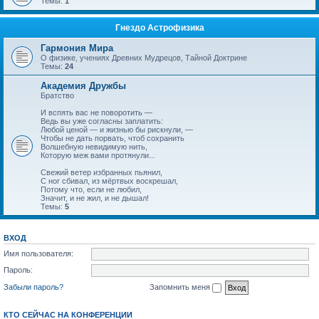
Темы:
1
Гнездо Астрофизика
Гармония Мира
О физике, учениях Древних Мудрецов, Тайной Доктрине
Темы:
24
Академия Дружбы
Братство
И вспять вас не поворотить —
Ведь вы уже согласны заплатить:
Любой ценой — и жизнью бы рискнули, —
Чтобы не дать порвать, чтоб сохранить
Волшебную невидимую нить,
Которую меж вами протянули...
Свежий ветер избранных пьянил,
С ног сбивал, из мёртвых воскрешал,
Потому что, если не любил,
Значит, и не жил, и не дышал!
Темы:
5
ВХОД
Имя пользователя:
Пароль:
Забыли пароль?
Запомнить меня
КТО СЕЙЧАС НА КОНФЕРЕНЦИИ