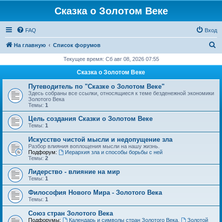
Сказка о Золотом Веке
FAQ
Вход
П
На главную
Список форумов
о
Текущее время: Сб авг 08, 2026 07:55
и
Сказка о Золотом Веке
с
Путеводитель по "Сказке о Золотом Веке"
к
Здесь собраны все ссылки, относящиеся к теме безденежной экономики
Золотого Века
Темы:
1
Цель создания Сказки о Золотом Веке
Темы:
1
Искусство чистой мысли и недопущение зла
Разбор влияния воплощения мысли на нашу жизнь.
Подфорум:
Иерархия зла и способы борьбы с ней
Темы:
2
Лидерство - влияние на мир
Темы:
1
Философия Нового Мира - Золотого Века
Темы:
1
Cоюз стран Золотого Века
Подфорумы:
Календарь и символы стран Золотого Века
,
Золотой