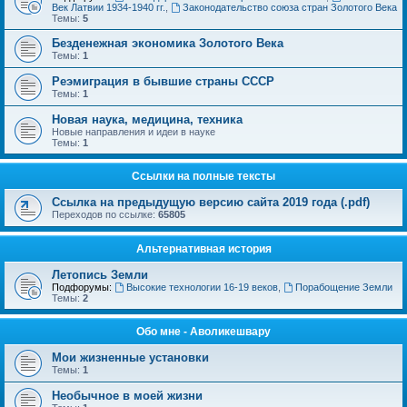
Век Латвии 1934-1940 гг.
,
Законодательство союза стран Золотого Века
Темы:
5
Безденежная экономика Золотого Века
Темы:
1
Реэмиграция в бывшие страны СССР
Темы:
1
Новая наука, медицина, техника
Новые направления и идеи в науке
Темы:
1
Ссылки на полные тексты
Ссылка на предыдущую версию сайта 2019 года (.pdf)
Переходов по ссылке:
65805
Альтернативная история
Летопись Земли
Подфорумы:
Высокие технологии 16-19 веков
,
Порабощение Земли
Темы:
2
Обо мне - Аволикешвару
Мои жизненные установки
Темы:
1
Необычное в моей жизни