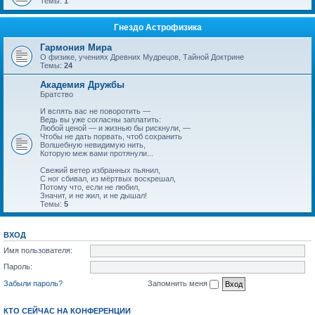
Темы:
1
Гнездо Астрофизика
Гармония Мира
О физике, учениях Древних Мудрецов, Тайной Доктрине
Темы:
24
Академия Дружбы
Братство
И вспять вас не поворотить —
Ведь вы уже согласны заплатить:
Любой ценой — и жизнью бы рискнули, —
Чтобы не дать порвать, чтоб сохранить
Волшебную невидимую нить,
Которую меж вами протянули...
Свежий ветер избранных пьянил,
С ног сбивал, из мёртвых воскрешал,
Потому что, если не любил,
Значит, и не жил, и не дышал!
Темы:
5
ВХОД
Имя пользователя:
Пароль:
Забыли пароль?
Запомнить меня
КТО СЕЙЧАС НА КОНФЕРЕНЦИИ