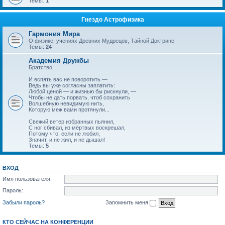
Темы:
1
Гнездо Астрофизика
Гармония Мира
О физике, учениях Древних Мудрецов, Тайной Доктрине
Темы:
24
Академия Дружбы
Братство
И вспять вас не поворотить —
Ведь вы уже согласны заплатить:
Любой ценой — и жизнью бы рискнули, —
Чтобы не дать порвать, чтоб сохранить
Волшебную невидимую нить,
Которую меж вами протянули...
Свежий ветер избранных пьянил,
С ног сбивал, из мёртвых воскрешал,
Потому что, если не любил,
Значит, и не жил, и не дышал!
Темы:
5
ВХОД
Имя пользователя:
Пароль:
Забыли пароль?
Запомнить меня
КТО СЕЙЧАС НА КОНФЕРЕНЦИИ