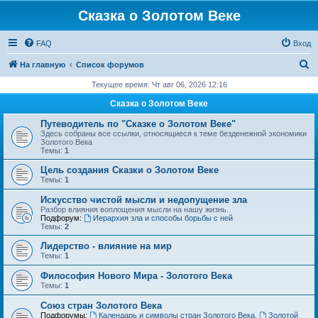
Сказка о Золотом Веке
FAQ
Вход
П
На главную
Список форумов
о
Текущее время: Чт авг 06, 2026 12:16
и
Сказка о Золотом Веке
с
Путеводитель по "Сказке о Золотом Веке"
к
Здесь собраны все ссылки, относящиеся к теме безденежной экономики
Золотого Века
Темы:
1
Цель создания Сказки о Золотом Веке
Темы:
1
Искусство чистой мысли и недопущение зла
Разбор влияния воплощения мысли на нашу жизнь.
Подфорум:
Иерархия зла и способы борьбы с ней
Темы:
2
Лидерство - влияние на мир
Темы:
1
Философия Нового Мира - Золотого Века
Темы:
1
Cоюз стран Золотого Века
Подфорумы:
Календарь и символы стран Золотого Века
,
Золотой