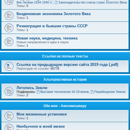
Век Латвии 1934-1940 гг.
,
Законодательство союза стран Золотого Века
Темы:
5
Безденежная экономика Золотого Века
Темы:
1
Реэмиграция в бывшие страны СССР
Темы:
1
Новая наука, медицина, техника
Новые направления и идеи в науке
Темы:
1
Ссылки на полные тексты
Ссылка на предыдущую версию сайта 2019 года (.pdf)
Переходов по ссылке:
65778
Альтернативная история
Летопись Земли
Подфорумы:
Высокие технологии 16-19 веков
,
Порабощение Земли
Темы:
2
Обо мне - Аволикешвару
Мои жизненные установки
Темы:
1
Необычное в моей жизни