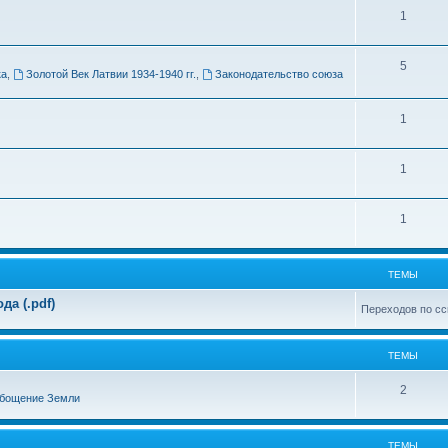
Т
1
м
е
ы
Т
5
м
ка
,
Золотой Век Латвии 1934-1940 гг.
,
Законодательство союза
е
ы
м
Т
1
ы
е
Т
1
м
е
ы
Т
1
м
е
ы
м
ТЕМЫ
ы
а (.pdf)
Переходов по сс
ТЕМЫ
Т
2
бощение Земли
е
м
ТЕМЫ