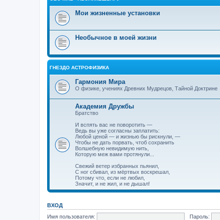
Мои жизненные установки
Необычное в моей жизни
ГНЕЗДО АСТРОФИЗИКА
Гармония Мира
О физике, учениях Древних Мудрецов, Тайной Доктрине
Академия Дружбы
Братство
И вспять вас не поворотить —
Ведь вы уже согласны заплатить:
Любой ценой — и жизнью бы рискнули, —
Чтобы не дать порвать, чтоб сохранить
Волшебную невидимую нить,
Которую меж вами протянули...
Свежий ветер избранных пьянил,
С ног сбивал, из мёртвых воскрешал,
Потому что, если не любил,
Значит, и не жил, и не дышал!
ВХОД
Имя пользователя:
Пароль: