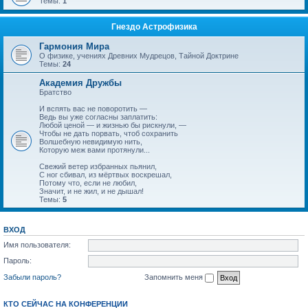
Темы:
1
Гнездо Астрофизика
Гармония Мира
О физике, учениях Древних Мудрецов, Тайной Доктрине
Темы:
24
Академия Дружбы
Братство
И вспять вас не поворотить —
Ведь вы уже согласны заплатить:
Любой ценой — и жизнью бы рискнули, —
Чтобы не дать порвать, чтоб сохранить
Волшебную невидимую нить,
Которую меж вами протянули...
Свежий ветер избранных пьянил,
С ног сбивал, из мёртвых воскрешал,
Потому что, если не любил,
Значит, и не жил, и не дышал!
Темы:
5
ВХОД
Имя пользователя:
Пароль:
Забыли пароль?
Запомнить меня
КТО СЕЙЧАС НА КОНФЕРЕНЦИИ