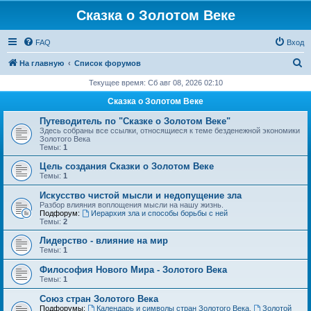
Сказка о Золотом Веке
FAQ
Вход
П
На главную
Список форумов
о
Текущее время: Сб авг 08, 2026 02:10
и
Сказка о Золотом Веке
с
Путеводитель по "Сказке о Золотом Веке"
к
Здесь собраны все ссылки, относящиеся к теме безденежной экономики
Золотого Века
Темы:
1
Цель создания Сказки о Золотом Веке
Темы:
1
Искусство чистой мысли и недопущение зла
Разбор влияния воплощения мысли на нашу жизнь.
Подфорум:
Иерархия зла и способы борьбы с ней
Темы:
2
Лидерство - влияние на мир
Темы:
1
Философия Нового Мира - Золотого Века
Темы:
1
Cоюз стран Золотого Века
Подфорумы:
Календарь и символы стран Золотого Века
,
Золотой