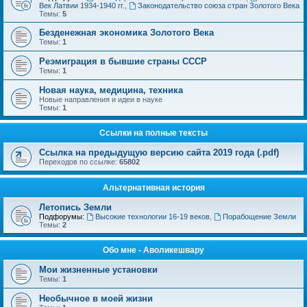
Век Латвии 1934-1940 гг.
,
Законодательство союза стран Золотого Века
Темы:
5
Безденежная экономика Золотого Века
Темы:
1
Реэмиграция в бывшие страны СССР
Темы:
1
Новая наука, медицина, техника
Новые направления и идеи в науке
Темы:
1
Ссылки на полные тексты
Ссылка на предыдущую версию сайта 2019 года (.pdf)
Переходов по ссылке:
65802
Альтернативная история
Летопись Земли
Подфорумы:
Высокие технологии 16-19 веков
,
Порабощение Земли
Темы:
2
Обо мне - Аволикешвару
Мои жизненные установки
Темы:
1
Необычное в моей жизни