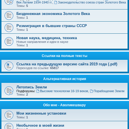
Век Латвии 1934-1940 гг.
,
Законодательство союза стран Золотого Века
Темы:
5
Безденежная экономика Золотого Века
Темы:
1
Реэмиграция в бывшие страны СССР
Темы:
1
Новая наука, медицина, техника
Новые направления и идеи в науке
Темы:
1
Ссылки на полные тексты
Ссылка на предыдущую версию сайта 2019 года (.pdf)
Переходов по ссылке:
65817
Альтернативная история
Летопись Земли
Подфорумы:
Высокие технологии 16-19 веков
,
Порабощение Земли
Темы:
2
Обо мне - Аволикешвару
Мои жизненные установки
Темы:
1
Необычное в моей жизни