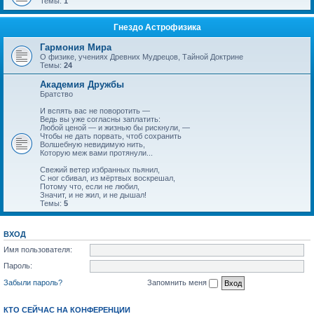
Темы:
1
Гнездо Астрофизика
Гармония Мира
О физике, учениях Древних Мудрецов, Тайной Доктрине
Темы:
24
Академия Дружбы
Братство
И вспять вас не поворотить —
Ведь вы уже согласны заплатить:
Любой ценой — и жизнью бы рискнули, —
Чтобы не дать порвать, чтоб сохранить
Волшебную невидимую нить,
Которую меж вами протянули...
Свежий ветер избранных пьянил,
С ног сбивал, из мёртвых воскрешал,
Потому что, если не любил,
Значит, и не жил, и не дышал!
Темы:
5
ВХОД
Имя пользователя:
Пароль:
Забыли пароль?
Запомнить меня
КТО СЕЙЧАС НА КОНФЕРЕНЦИИ