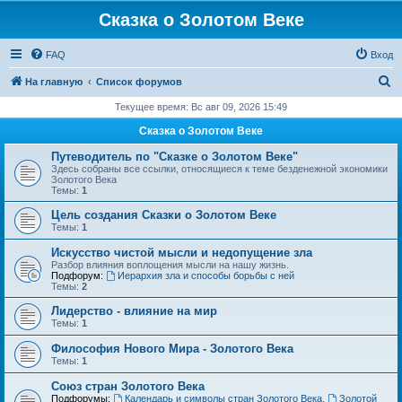
Сказка о Золотом Веке
FAQ
Вход
П
На главную
Список форумов
о
Текущее время: Вс авг 09, 2026 15:49
и
Сказка о Золотом Веке
с
Путеводитель по "Сказке о Золотом Веке"
к
Здесь собраны все ссылки, относящиеся к теме безденежной экономики
Золотого Века
Темы:
1
Цель создания Сказки о Золотом Веке
Темы:
1
Искусство чистой мысли и недопущение зла
Разбор влияния воплощения мысли на нашу жизнь.
Подфорум:
Иерархия зла и способы борьбы с ней
Темы:
2
Лидерство - влияние на мир
Темы:
1
Философия Нового Мира - Золотого Века
Темы:
1
Cоюз стран Золотого Века
Подфорумы:
Календарь и символы стран Золотого Века
,
Золотой