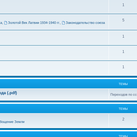
Т
1
м
е
ы
Т
5
м
ка
,
Золотой Век Латвии 1934-1940 гг.
,
Законодательство союза
е
ы
м
Т
1
ы
е
Т
1
м
е
ы
Т
1
м
е
ы
м
ТЕМЫ
ы
а (.pdf)
Переходов по сс
ТЕМЫ
Т
2
бощение Земли
е
м
ТЕМЫ