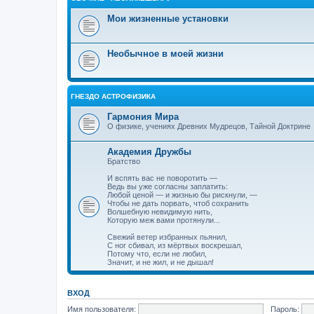
Мои жизненные установки
Необычное в моей жизни
ГНЕЗДО АСТРОФИЗИКА
Гармония Мира
О физике, учениях Древних Мудрецов, Тайной Доктрине
Академия Дружбы
Братство
И вспять вас не поворотить —
Ведь вы уже согласны заплатить:
Любой ценой — и жизнью бы рискнули, —
Чтобы не дать порвать, чтоб сохранить
Волшебную невидимую нить,
Которую меж вами протянули...
Свежий ветер избранных пьянил,
С ног сбивал, из мёртвых воскрешал,
Потому что, если не любил,
Значит, и не жил, и не дышал!
ВХОД
Имя пользователя:
Пароль: