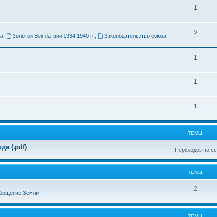
Т
1
м
е
ы
Т
5
м
ка
,
Золотой Век Латвии 1934-1940 гг.
,
Законодательство союза
е
ы
м
Т
1
ы
е
Т
1
м
е
ы
Т
1
м
е
ы
м
ТЕМЫ
ы
а (.pdf)
Переходов по сс
ТЕМЫ
Т
2
бощение Земли
е
м
ТЕМЫ