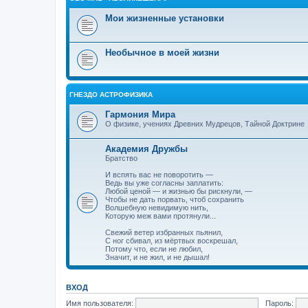
Мои жизненные установки
Необычное в моей жизни
ГНЕЗДО АСТРОФИЗИКА
Гармония Мира
О физике, учениях Древних Мудрецов, Тайной Доктрине
Академия Дружбы
Братство
И вспять вас не поворотить —
Ведь вы уже согласны заплатить:
Любой ценой — и жизнью бы рискнули, —
Чтобы не дать порвать, чтоб сохранить
Волшебную невидимую нить,
Которую меж вами протянули...
Свежий ветер избранных пьянил,
С ног сбивал, из мёртвых воскрешал,
Потому что, если не любил,
Значит, и не жил, и не дышал!
ВХОД
Имя пользователя:
Пароль: