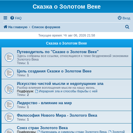
Сказка о Золотом Веке
FAQ
Вход
П
На главную
Список форумов
о
Текущее время: Чт авг 06, 2026 21:58
и
Сказка о Золотом Веке
с
Путеводитель по "Сказке о Золотом Веке"
к
Здесь собраны все ссылки, относящиеся к теме безденежной экономики
Золотого Века
Темы:
1
Цель создания Сказки о Золотом Веке
Темы:
1
Искусство чистой мысли и недопущение зла
Разбор влияния воплощения мысли на нашу жизнь.
Подфорум:
Иерархия зла и способы борьбы с ней
Темы:
2
Лидерство - влияние на мир
Темы:
1
Философия Нового Мира - Золотого Века
Темы:
1
Cоюз стран Золотого Века
Подфорумы:
Календарь и символы стран Золотого Века
,
Золотой