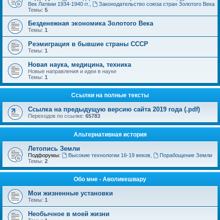
Век Латвии 1934-1940 гг.
,
Законодательство союза стран Золотого Века
Темы:
5
Безденежная экономика Золотого Века
Темы:
1
Реэмиграция в бывшие страны СССР
Темы:
1
Новая наука, медицина, техника
Новые направления и идеи в науке
Темы:
1
Ссылки на полные тексты
Ссылка на предыдущую версию сайта 2019 года (.pdf)
Переходов по ссылке:
65783
Альтернативная история
Летопись Земли
Подфорумы:
Высокие технологии 16-19 веков
,
Порабощение Земли
Темы:
2
Обо мне - Аволикешвару
Мои жизненные установки
Темы:
1
Необычное в моей жизни