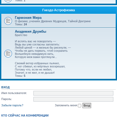
Темы:
1
Гнездо Астрофизика
Гармония Мира
О физике, учениях Древних Мудрецов, Тайной Доктрине
Темы:
24
Академия Дружбы
Братство
И вспять вас не поворотить —
Ведь вы уже согласны заплатить:
Любой ценой — и жизнью бы рискнули, —
Чтобы не дать порвать, чтоб сохранить
Волшебную невидимую нить,
Которую меж вами протянули...
Свежий ветер избранных пьянил,
С ног сбивал, из мёртвых воскрешал,
Потому что, если не любил,
Значит, и не жил, и не дышал!
Темы:
5
ВХОД
Имя пользователя:
Пароль:
Забыли пароль?
Запомнить меня
КТО СЕЙЧАС НА КОНФЕРЕНЦИИ