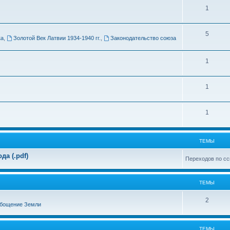
Т
1
м
е
ы
Т
5
м
ка
,
Золотой Век Латвии 1934-1940 гг.
,
Законодательство союза
е
ы
м
Т
1
ы
е
Т
1
м
е
ы
Т
1
м
е
ы
м
ТЕМЫ
ы
а (.pdf)
Переходов по сс
ТЕМЫ
Т
2
бощение Земли
е
м
ТЕМЫ