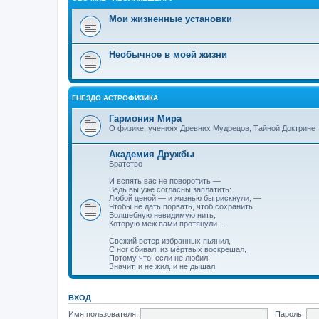
Мои жизненные установки
Необычное в моей жизни
ГНЕЗДО АСТРОФИЗИКА
Гармония Мира
О физике, учениях Древних Мудрецов, Тайной Доктрине
Академия Дружбы
Братство
И вспять вас не поворотить —
Ведь вы уже согласны заплатить:
Любой ценой — и жизнью бы рискнули, —
Чтобы не дать порвать, чтоб сохранить
Волшебную невидимую нить,
Которую меж вами протянули...
Свежий ветер избранных пьянил,
С ног сбивал, из мёртвых воскрешал,
Потому что, если не любил,
Значит, и не жил, и не дышал!
ВХОД
Имя пользователя:
Пароль: