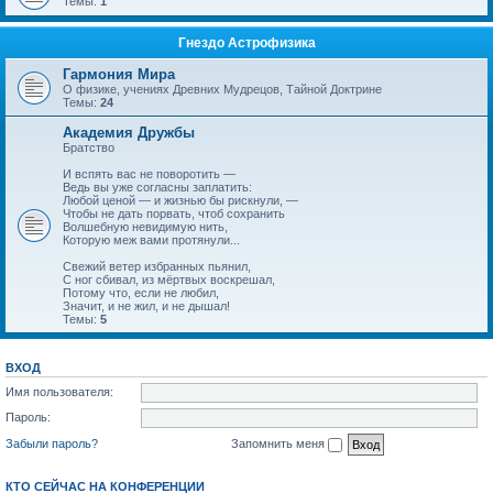
Темы:
1
Гнездо Астрофизика
Гармония Мира
О физике, учениях Древних Мудрецов, Тайной Доктрине
Темы:
24
Академия Дружбы
Братство
И вспять вас не поворотить —
Ведь вы уже согласны заплатить:
Любой ценой — и жизнью бы рискнули, —
Чтобы не дать порвать, чтоб сохранить
Волшебную невидимую нить,
Которую меж вами протянули...
Свежий ветер избранных пьянил,
С ног сбивал, из мёртвых воскрешал,
Потому что, если не любил,
Значит, и не жил, и не дышал!
Темы:
5
ВХОД
Имя пользователя:
Пароль:
Забыли пароль?
Запомнить меня
КТО СЕЙЧАС НА КОНФЕРЕНЦИИ