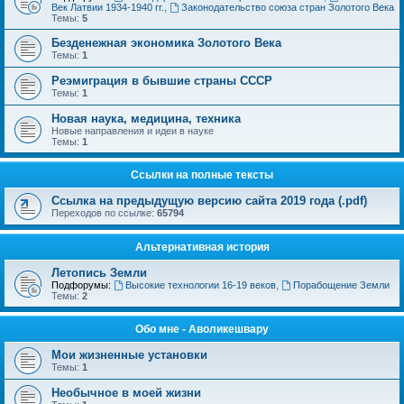
Век Латвии 1934-1940 гг.
,
Законодательство союза стран Золотого Века
Темы:
5
Безденежная экономика Золотого Века
Темы:
1
Реэмиграция в бывшие страны СССР
Темы:
1
Новая наука, медицина, техника
Новые направления и идеи в науке
Темы:
1
Ссылки на полные тексты
Ссылка на предыдущую версию сайта 2019 года (.pdf)
Переходов по ссылке:
65794
Альтернативная история
Летопись Земли
Подфорумы:
Высокие технологии 16-19 веков
,
Порабощение Земли
Темы:
2
Обо мне - Аволикешвару
Мои жизненные установки
Темы:
1
Необычное в моей жизни