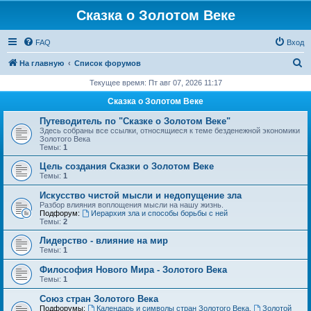
Сказка о Золотом Веке
FAQ
Вход
П
На главную
Список форумов
о
Текущее время: Пт авг 07, 2026 11:17
и
Сказка о Золотом Веке
с
Путеводитель по "Сказке о Золотом Веке"
к
Здесь собраны все ссылки, относящиеся к теме безденежной экономики
Золотого Века
Темы:
1
Цель создания Сказки о Золотом Веке
Темы:
1
Искусство чистой мысли и недопущение зла
Разбор влияния воплощения мысли на нашу жизнь.
Подфорум:
Иерархия зла и способы борьбы с ней
Темы:
2
Лидерство - влияние на мир
Темы:
1
Философия Нового Мира - Золотого Века
Темы:
1
Cоюз стран Золотого Века
Подфорумы:
Календарь и символы стран Золотого Века
,
Золотой