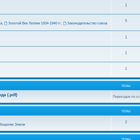
Т
1
м
е
ы
Т
5
м
ка
,
Золотой Век Латвии 1934-1940 гг.
,
Законодательство союза
е
ы
м
Т
1
ы
е
Т
1
м
е
ы
Т
1
м
е
ы
м
ТЕМЫ
ы
а (.pdf)
Переходов по сс
ТЕМЫ
Т
2
бощение Земли
е
м
ТЕМЫ