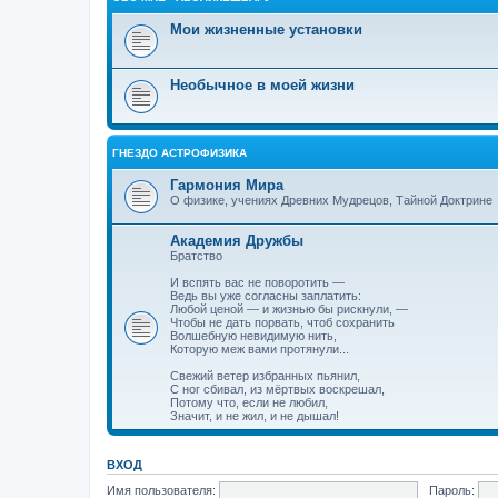
Мои жизненные установки
Необычное в моей жизни
ГНЕЗДО АСТРОФИЗИКА
Гармония Мира
О физике, учениях Древних Мудрецов, Тайной Доктрине
Академия Дружбы
Братство
И вспять вас не поворотить —
Ведь вы уже согласны заплатить:
Любой ценой — и жизнью бы рискнули, —
Чтобы не дать порвать, чтоб сохранить
Волшебную невидимую нить,
Которую меж вами протянули...
Свежий ветер избранных пьянил,
С ног сбивал, из мёртвых воскрешал,
Потому что, если не любил,
Значит, и не жил, и не дышал!
ВХОД
Имя пользователя:
Пароль: