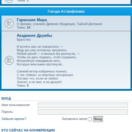
Темы:
1
Гнездо Астрофизика
Гармония Мира
О физике, учениях Древних Мудрецов, Тайной Доктрине
Темы:
24
Академия Дружбы
Братство
И вспять вас не поворотить —
Ведь вы уже согласны заплатить:
Любой ценой — и жизнью бы рискнули, —
Чтобы не дать порвать, чтоб сохранить
Волшебную невидимую нить,
Которую меж вами протянули...
Свежий ветер избранных пьянил,
С ног сбивал, из мёртвых воскрешал,
Потому что, если не любил,
Значит, и не жил, и не дышал!
Темы:
5
ВХОД
Имя пользователя:
Пароль:
Забыли пароль?
Запомнить меня
КТО СЕЙЧАС НА КОНФЕРЕНЦИИ