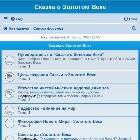
Сказка о Золотом Веке
FAQ
Вход
П
На главную
Список форумов
о
Текущее время: Чт авг 06, 2026 12:05
и
Сказка о Золотом Веке
с
Путеводитель по "Сказке о Золотом Веке"
к
Здесь собраны все ссылки, относящиеся к теме безденежной экономики
Золотого Века
Темы:
1
Цель создания Сказки о Золотом Веке
Темы:
1
Искусство чистой мысли и недопущение зла
Разбор влияния воплощения мысли на нашу жизнь.
Подфорум:
Иерархия зла и способы борьбы с ней
Темы:
2
Лидерство - влияние на мир
Темы:
1
Философия Нового Мира - Золотого Века
Темы:
1
Cоюз стран Золотого Века
Подфорумы:
Календарь и символы стран Золотого Века
,
Золотой