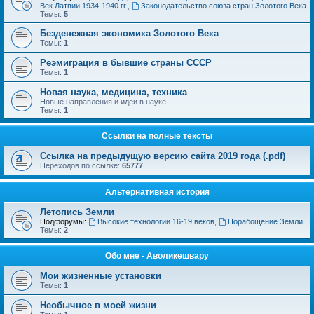
Век Латвии 1934-1940 гг.
,
Законодательство союза стран Золотого Века
Темы:
5
Безденежная экономика Золотого Века
Темы:
1
Реэмиграция в бывшие страны СССР
Темы:
1
Новая наука, медицина, техника
Новые направления и идеи в науке
Темы:
1
Ссылки на полные тексты
Ссылка на предыдущую версию сайта 2019 года (.pdf)
Переходов по ссылке:
65777
Альтернативная история
Летопись Земли
Подфорумы:
Высокие технологии 16-19 веков
,
Порабощение Земли
Темы:
2
Обо мне - Аволикешвару
Мои жизненные установки
Темы:
1
Необычное в моей жизни