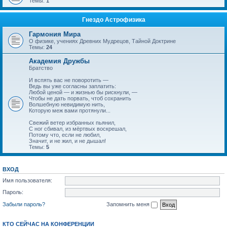
Темы:
1
Гнездо Астрофизика
Гармония Мира
О физике, учениях Древних Мудрецов, Тайной Доктрине
Темы:
24
Академия Дружбы
Братство
И вспять вас не поворотить —
Ведь вы уже согласны заплатить:
Любой ценой — и жизнью бы рискнули, —
Чтобы не дать порвать, чтоб сохранить
Волшебную невидимую нить,
Которую меж вами протянули...
Свежий ветер избранных пьянил,
С ног сбивал, из мёртвых воскрешал,
Потому что, если не любил,
Значит, и не жил, и не дышал!
Темы:
5
ВХОД
Имя пользователя:
Пароль:
Забыли пароль?
Запомнить меня
КТО СЕЙЧАС НА КОНФЕРЕНЦИИ