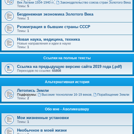
Век Латвии 1934-1940 гг.
,
Законодательство союза стран Золотого Века
Темы:
5
Безденежная экономика Золотого Века
Темы:
1
Реэмиграция в бывшие страны СССР
Темы:
1
Новая наука, медицина, техника
Новые направления и идеи в науке
Темы:
1
Ссылки на полные тексты
Ссылка на предыдущую версию сайта 2019 года (.pdf)
Переходов по ссылке:
65808
Альтернативная история
Летопись Земли
Подфорумы:
Высокие технологии 16-19 веков
,
Порабощение Земли
Темы:
2
Обо мне - Аволикешвару
Мои жизненные установки
Темы:
1
Необычное в моей жизни