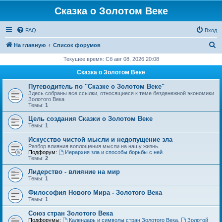
Сказка о Золотом Веке
FAQ
Вход
П
На главную
Список форумов
о
Текущее время: Сб авг 08, 2026 20:08
и
Сказка о Золотом Веке
с
Путеводитель по "Сказке о Золотом Веке"
к
Здесь собраны все ссылки, относящиеся к теме безденежной экономики
Золотого Века
Темы:
1
Цель создания Сказки о Золотом Веке
Темы:
1
Искусство чистой мысли и недопущение зла
Разбор влияния воплощения мысли на нашу жизнь.
Подфорум:
Иерархия зла и способы борьбы с ней
Темы:
2
Лидерство - влияние на мир
Темы:
1
Философия Нового Мира - Золотого Века
Темы:
1
Cоюз стран Золотого Века
Подфорумы:
Календарь и символы стран Золотого Века
,
Золотой