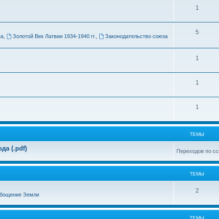
Т
1
м
е
ы
Т
5
м
ка
,
Золотой Век Латвии 1934-1940 гг.
,
Законодательство союза
е
ы
м
Т
1
ы
е
Т
1
м
е
ы
Т
1
м
е
ы
м
ТЕМЫ
ы
а (.pdf)
Переходов по сс
ТЕМЫ
Т
2
бощение Земли
е
м
ТЕМЫ