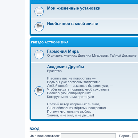
Мои жизненные установки
Необычное в моей жизни
ГНЕЗДО АСТРОФИЗИКА
Гармония Мира
О физике, учениях Древних Мудрецов, Тайной Доктрине
Академия Дружбы
Братство
И вспять вас не поворотить —
Ведь вы уже согласны заплатить:
Любой ценой — и жизнью бы рискнули, —
Чтобы не дать порвать, чтоб сохранить
Волшебную невидимую нить,
Которую меж вами протянули...
Свежий ветер избранных пьянил,
С ног сбивал, из мёртвых воскрешал,
Потому что, если не любил,
Значит, и не жил, и не дышал!
ВХОД
Имя пользователя:
Пароль: