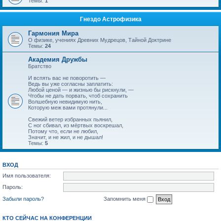
Темы:
1
Гнездо Астрофизика
Гармония Мира
О физике, учениях Древних Мудрецов, Тайной Доктрине
Темы:
24
Академия Дружбы
Братство
И вспять вас не поворотить —
Ведь вы уже согласны заплатить:
Любой ценой — и жизнью бы рискнули, —
Чтобы не дать порвать, чтоб сохранить
Волшебную невидимую нить,
Которую меж вами протянули...
Свежий ветер избранных пьянил,
С ног сбивал, из мёртвых воскрешал,
Потому что, если не любил,
Значит, и не жил, и не дышал!
Темы:
5
ВХОД
Имя пользователя:
Пароль:
Забыли пароль?
Запомнить меня
КТО СЕЙЧАС НА КОНФЕРЕНЦИИ