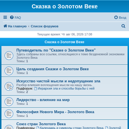
Сказка о Золотом Веке
FAQ
Вход
П
На главную
Список форумов
о
Текущее время: Чт авг 06, 2026 17:08
и
Сказка о Золотом Веке
с
Путеводитель по "Сказке о Золотом Веке"
к
Здесь собраны все ссылки, относящиеся к теме безденежной экономики
Золотого Века
Темы:
1
Цель создания Сказки о Золотом Веке
Темы:
1
Искусство чистой мысли и недопущение зла
Разбор влияния воплощения мысли на нашу жизнь.
Подфорум:
Иерархия зла и способы борьбы с ней
Темы:
2
Лидерство - влияние на мир
Темы:
1
Философия Нового Мира - Золотого Века
Темы:
1
Cоюз стран Золотого Века
Подфорумы:
Календарь и символы стран Золотого Века
,
Золотой