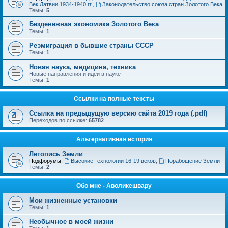
Век Латвии 1934-1940 гг.
,
Законодательство союза стран Золотого Века
Темы:
5
Безденежная экономика Золотого Века
Темы:
1
Реэмиграция в бывшие страны СССР
Темы:
1
Новая наука, медицина, техника
Новые направления и идеи в науке
Темы:
1
Ссылки на полные тексты
Ссылка на предыдущую версию сайта 2019 года (.pdf)
Переходов по ссылке:
65782
Альтернативная история
Летопись Земли
Подфорумы:
Высокие технологии 16-19 веков
,
Порабощение Земли
Темы:
2
Обо мне - Аволикешвару
Мои жизненные установки
Темы:
1
Необычное в моей жизни