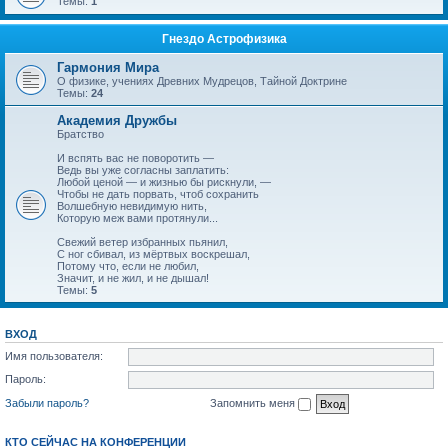
Темы:
1
Гнездо Астрофизика
Гармония Мира
О физике, учениях Древних Мудрецов, Тайной Доктрине
Темы:
24
Академия Дружбы
Братство
И вспять вас не поворотить —
Ведь вы уже согласны заплатить:
Любой ценой — и жизнью бы рискнули, —
Чтобы не дать порвать, чтоб сохранить
Волшебную невидимую нить,
Которую меж вами протянули...
Свежий ветер избранных пьянил,
С ног сбивал, из мёртвых воскрешал,
Потому что, если не любил,
Значит, и не жил, и не дышал!
Темы:
5
ВХОД
Имя пользователя:
Пароль:
Забыли пароль?
Запомнить меня
КТО СЕЙЧАС НА КОНФЕРЕНЦИИ