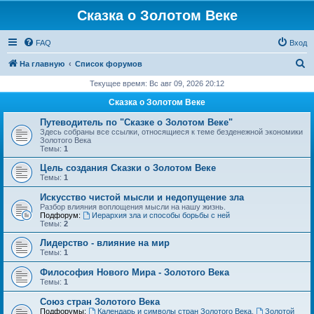
Сказка о Золотом Веке
FAQ
Вход
П
На главную
Список форумов
о
Текущее время: Вс авг 09, 2026 20:12
и
Сказка о Золотом Веке
с
Путеводитель по "Сказке о Золотом Веке"
к
Здесь собраны все ссылки, относящиеся к теме безденежной экономики
Золотого Века
Темы:
1
Цель создания Сказки о Золотом Веке
Темы:
1
Искусство чистой мысли и недопущение зла
Разбор влияния воплощения мысли на нашу жизнь.
Подфорум:
Иерархия зла и способы борьбы с ней
Темы:
2
Лидерство - влияние на мир
Темы:
1
Философия Нового Мира - Золотого Века
Темы:
1
Cоюз стран Золотого Века
Подфорумы:
Календарь и символы стран Золотого Века
,
Золотой