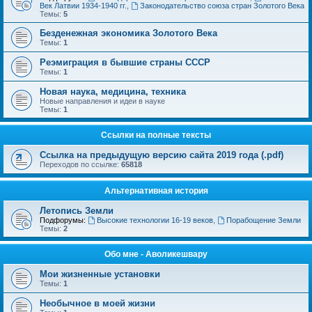
Век Латвии 1934-1940 гг.
,
Законодательство союза стран Золотого Века
Темы:
5
Безденежная экономика Золотого Века
Темы:
1
Реэмиграция в бывшие страны СССР
Темы:
1
Новая наука, медицина, техника
Новые направления и идеи в науке
Темы:
1
Ссылки на полные тексты
Ссылка на предыдущую версию сайта 2019 года (.pdf)
Переходов по ссылке:
65818
Альтернативная история
Летопись Земли
Подфорумы:
Высокие технологии 16-19 веков
,
Порабощение Земли
Темы:
2
Обо мне - Аволикешвару
Мои жизненные установки
Темы:
1
Необычное в моей жизни