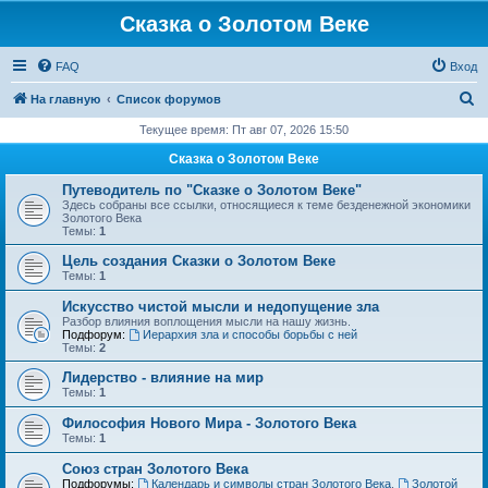
Сказка о Золотом Веке
FAQ
Вход
П
На главную
Список форумов
о
Текущее время: Пт авг 07, 2026 15:50
и
Сказка о Золотом Веке
с
Путеводитель по "Сказке о Золотом Веке"
к
Здесь собраны все ссылки, относящиеся к теме безденежной экономики
Золотого Века
Темы:
1
Цель создания Сказки о Золотом Веке
Темы:
1
Искусство чистой мысли и недопущение зла
Разбор влияния воплощения мысли на нашу жизнь.
Подфорум:
Иерархия зла и способы борьбы с ней
Темы:
2
Лидерство - влияние на мир
Темы:
1
Философия Нового Мира - Золотого Века
Темы:
1
Cоюз стран Золотого Века
Подфорумы:
Календарь и символы стран Золотого Века
,
Золотой