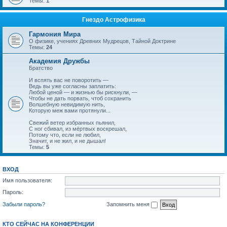
Темы:
1
Гнездо Астрофизика
Гармония Мира
О физике, учениях Древних Мудрецов, Тайной Доктрине
Темы:
24
Академия Дружбы
Братство
И вспять вас не поворотить —
Ведь вы уже согласны заплатить:
Любой ценой — и жизнью бы рискнули, —
Чтобы не дать порвать, чтоб сохранить
Волшебную невидимую нить,
Которую меж вами протянули...
Свежий ветер избранных пьянил,
С ног сбивал, из мёртвых воскрешал,
Потому что, если не любил,
Значит, и не жил, и не дышал!
Темы:
5
ВХОД
Имя пользователя:
Пароль:
Забыли пароль?
Запомнить меня
КТО СЕЙЧАС НА КОНФЕРЕНЦИИ