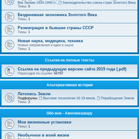
Век Латвии 1934-1940 гг.
,
Законодательство союза стран Золотого Века
Темы:
5
Безденежная экономика Золотого Века
Темы:
1
Реэмиграция в бывшие страны СССР
Темы:
1
Новая наука, медицина, техника
Новые направления и идеи в науке
Темы:
1
Ссылки на полные тексты
Ссылка на предыдущую версию сайта 2019 года (.pdf)
Переходов по ссылке:
65797
Альтернативная история
Летопись Земли
Подфорумы:
Высокие технологии 16-19 веков
,
Порабощение Земли
Темы:
2
Обо мне - Аволикешвару
Мои жизненные установки
Темы:
1
Необычное в моей жизни