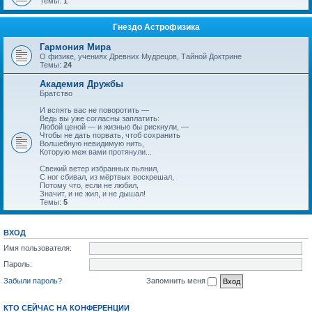
Темы:
1
Гнездо Астрофизика
Гармония Мира
О физике, учениях Древних Мудрецов, Тайной Доктрине
Темы:
24
Академия Дружбы
Братство
И вспять вас не поворотить —
Ведь вы уже согласны заплатить:
Любой ценой — и жизнью бы рискнули, —
Чтобы не дать порвать, чтоб сохранить
Волшебную невидимую нить,
Которую меж вами протянули...
Свежий ветер избранных пьянил,
С ног сбивал, из мёртвых воскрешал,
Потому что, если не любил,
Значит, и не жил, и не дышал!
Темы:
5
ВХОД
Имя пользователя:
Пароль:
Забыли пароль?
Запомнить меня
КТО СЕЙЧАС НА КОНФЕРЕНЦИИ