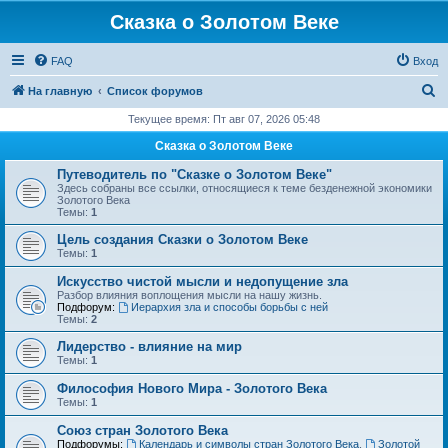
Сказка о Золотом Веке
FAQ
Вход
П
На главную
Список форумов
о
Текущее время: Пт авг 07, 2026 05:48
и
Сказка о Золотом Веке
с
Путеводитель по "Сказке о Золотом Веке"
к
Здесь собраны все ссылки, относящиеся к теме безденежной экономики
Золотого Века
Темы:
1
Цель создания Сказки о Золотом Веке
Темы:
1
Искусство чистой мысли и недопущение зла
Разбор влияния воплощения мысли на нашу жизнь.
Подфорум:
Иерархия зла и способы борьбы с ней
Темы:
2
Лидерство - влияние на мир
Темы:
1
Философия Нового Мира - Золотого Века
Темы:
1
Cоюз стран Золотого Века
Подфорумы:
Календарь и символы стран Золотого Века
,
Золотой