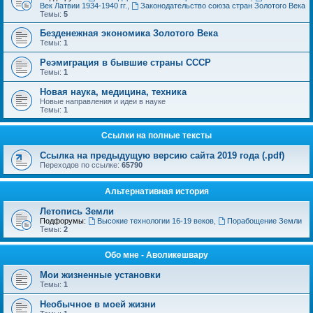
Век Латвии 1934-1940 гг.
,
Законодательство союза стран Золотого Века
Темы:
5
Безденежная экономика Золотого Века
Темы:
1
Реэмиграция в бывшие страны СССР
Темы:
1
Новая наука, медицина, техника
Новые направления и идеи в науке
Темы:
1
Ссылки на полные тексты
Ссылка на предыдущую версию сайта 2019 года (.pdf)
Переходов по ссылке:
65790
Альтернативная история
Летопись Земли
Подфорумы:
Высокие технологии 16-19 веков
,
Порабощение Земли
Темы:
2
Обо мне - Аволикешвару
Мои жизненные установки
Темы:
1
Необычное в моей жизни