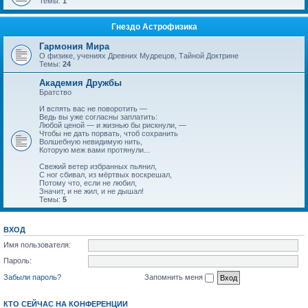
Темы:
1
Гнездо Астрофизика
Гармония Мира
О физике, учениях Древних Мудрецов, Тайной Доктрине
Темы:
24
Академия Дружбы
Братство
И вспять вас не поворотить —
Ведь вы уже согласны заплатить:
Любой ценой — и жизнью бы рискнули, —
Чтобы не дать порвать, чтоб сохранить
Волшебную невидимую нить,
Которую меж вами протянули...
Свежий ветер избранных пьянил,
С ног сбивал, из мёртвых воскрешал,
Потому что, если не любил,
Значит, и не жил, и не дышал!
Темы:
5
ВХОД
Имя пользователя:
Пароль:
Забыли пароль?
Запомнить меня
КТО СЕЙЧАС НА КОНФЕРЕНЦИИ