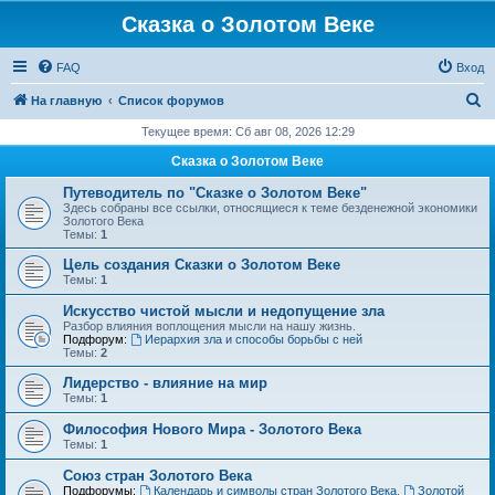
Сказка о Золотом Веке
FAQ
Вход
П
На главную
Список форумов
о
Текущее время: Сб авг 08, 2026 12:29
и
Сказка о Золотом Веке
с
Путеводитель по "Сказке о Золотом Веке"
к
Здесь собраны все ссылки, относящиеся к теме безденежной экономики
Золотого Века
Темы:
1
Цель создания Сказки о Золотом Веке
Темы:
1
Искусство чистой мысли и недопущение зла
Разбор влияния воплощения мысли на нашу жизнь.
Подфорум:
Иерархия зла и способы борьбы с ней
Темы:
2
Лидерство - влияние на мир
Темы:
1
Философия Нового Мира - Золотого Века
Темы:
1
Cоюз стран Золотого Века
Подфорумы:
Календарь и символы стран Золотого Века
,
Золотой