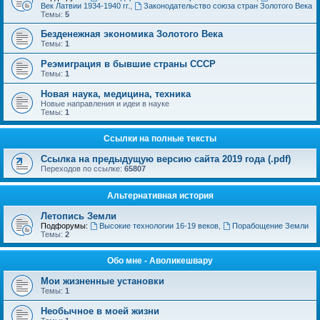
Век Латвии 1934-1940 гг.
,
Законодательство союза стран Золотого Века
Темы:
5
Безденежная экономика Золотого Века
Темы:
1
Реэмиграция в бывшие страны СССР
Темы:
1
Новая наука, медицина, техника
Новые направления и идеи в науке
Темы:
1
Ссылки на полные тексты
Ссылка на предыдущую версию сайта 2019 года (.pdf)
Переходов по ссылке:
65807
Альтернативная история
Летопись Земли
Подфорумы:
Высокие технологии 16-19 веков
,
Порабощение Земли
Темы:
2
Обо мне - Аволикешвару
Мои жизненные установки
Темы:
1
Необычное в моей жизни