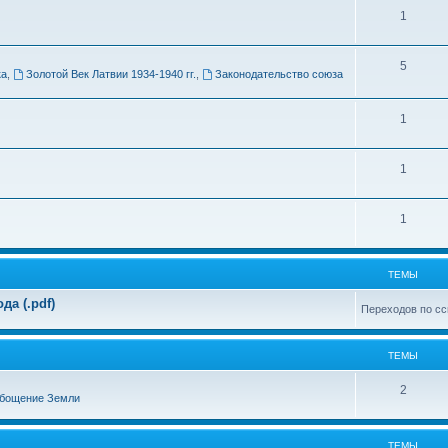
Т
1
м
е
ы
Т
5
м
ка
,
Золотой Век Латвии 1934-1940 гг.
,
Законодательство союза
е
ы
м
Т
1
ы
е
Т
1
м
е
ы
Т
1
м
е
ы
м
ТЕМЫ
ы
а (.pdf)
Переходов по сс
ТЕМЫ
Т
2
бощение Земли
е
м
ТЕМЫ