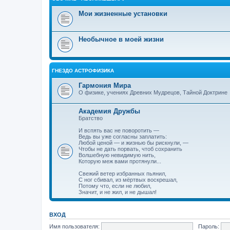
Мои жизненные установки
Необычное в моей жизни
ГНЕЗДО АСТРОФИЗИКА
Гармония Мира
О физике, учениях Древних Мудрецов, Тайной Доктрине
Академия Дружбы
Братство
И вспять вас не поворотить —
Ведь вы уже согласны заплатить:
Любой ценой — и жизнью бы рискнули, —
Чтобы не дать порвать, чтоб сохранить
Волшебную невидимую нить,
Которую меж вами протянули...
Свежий ветер избранных пьянил,
С ног сбивал, из мёртвых воскрешал,
Потому что, если не любил,
Значит, и не жил, и не дышал!
ВХОД
Имя пользователя:
Пароль: