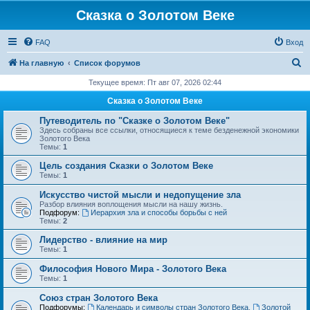
Сказка о Золотом Веке
FAQ
Вход
П
На главную
Список форумов
о
Текущее время: Пт авг 07, 2026 02:44
и
Сказка о Золотом Веке
с
Путеводитель по "Сказке о Золотом Веке"
к
Здесь собраны все ссылки, относящиеся к теме безденежной экономики
Золотого Века
Темы:
1
Цель создания Сказки о Золотом Веке
Темы:
1
Искусство чистой мысли и недопущение зла
Разбор влияния воплощения мысли на нашу жизнь.
Подфорум:
Иерархия зла и способы борьбы с ней
Темы:
2
Лидерство - влияние на мир
Темы:
1
Философия Нового Мира - Золотого Века
Темы:
1
Cоюз стран Золотого Века
Подфорумы:
Календарь и символы стран Золотого Века
,
Золотой