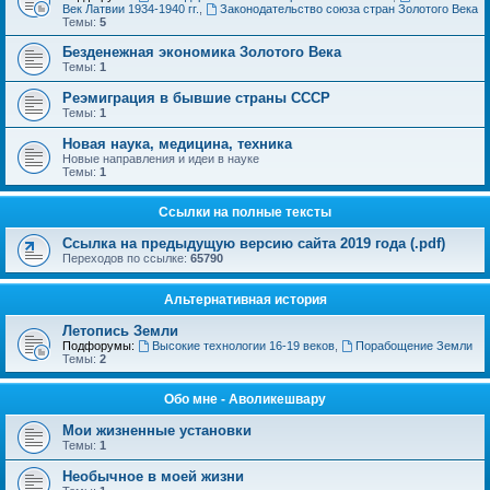
Век Латвии 1934-1940 гг.
,
Законодательство союза стран Золотого Века
Темы:
5
Безденежная экономика Золотого Века
Темы:
1
Реэмиграция в бывшие страны СССР
Темы:
1
Новая наука, медицина, техника
Новые направления и идеи в науке
Темы:
1
Ссылки на полные тексты
Ссылка на предыдущую версию сайта 2019 года (.pdf)
Переходов по ссылке:
65790
Альтернативная история
Летопись Земли
Подфорумы:
Высокие технологии 16-19 веков
,
Порабощение Земли
Темы:
2
Обо мне - Аволикешвару
Мои жизненные установки
Темы:
1
Необычное в моей жизни