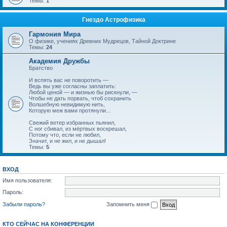
Темы:
1
Гнездо Астрофизика
Гармония Мира
О физике, учениях Древних Мудрецов, Тайной Доктрине
Темы:
24
Академия Дружбы
Братство
И вспять вас не поворотить —
Ведь вы уже согласны заплатить:
Любой ценой — и жизнью бы рискнули, —
Чтобы не дать порвать, чтоб сохранить
Волшебную невидимую нить,
Которую меж вами протянули...
Свежий ветер избранных пьянил,
С ног сбивал, из мёртвых воскрешал,
Потому что, если не любил,
Значит, и не жил, и не дышал!
Темы:
5
ВХОД
Имя пользователя:
Пароль:
Забыли пароль?
Запомнить меня
КТО СЕЙЧАС НА КОНФЕРЕНЦИИ