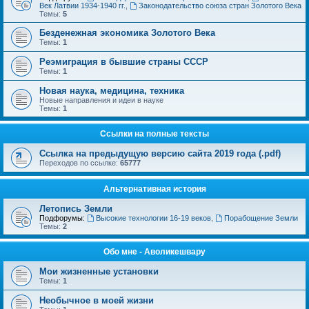
Век Латвии 1934-1940 гг.
,
Законодательство союза стран Золотого Века
Темы:
5
Безденежная экономика Золотого Века
Темы:
1
Реэмиграция в бывшие страны СССР
Темы:
1
Новая наука, медицина, техника
Новые направления и идеи в науке
Темы:
1
Ссылки на полные тексты
Ссылка на предыдущую версию сайта 2019 года (.pdf)
Переходов по ссылке:
65777
Альтернативная история
Летопись Земли
Подфорумы:
Высокие технологии 16-19 веков
,
Порабощение Земли
Темы:
2
Обо мне - Аволикешвару
Мои жизненные установки
Темы:
1
Необычное в моей жизни