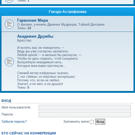
Темы:
1
Гнездо Астрофизика
Гармония Мира
О физике, учениях Древних Мудрецов, Тайной Доктрине
Темы:
24
Академия Дружбы
Братство
И вспять вас не поворотить —
Ведь вы уже согласны заплатить:
Любой ценой — и жизнью бы рискнули, —
Чтобы не дать порвать, чтоб сохранить
Волшебную невидимую нить,
Которую меж вами протянули...
Свежий ветер избранных пьянил,
С ног сбивал, из мёртвых воскрешал,
Потому что, если не любил,
Значит, и не жил, и не дышал!
Темы:
5
ВХОД
Имя пользователя:
Пароль:
Забыли пароль?
Запомнить меня
КТО СЕЙЧАС НА КОНФЕРЕНЦИИ