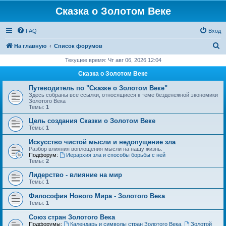
Сказка о Золотом Веке
FAQ
Вход
П
На главную
Список форумов
о
Текущее время: Чт авг 06, 2026 12:04
и
Сказка о Золотом Веке
с
Путеводитель по "Сказке о Золотом Веке"
к
Здесь собраны все ссылки, относящиеся к теме безденежной экономики
Золотого Века
Темы:
1
Цель создания Сказки о Золотом Веке
Темы:
1
Искусство чистой мысли и недопущение зла
Разбор влияния воплощения мысли на нашу жизнь.
Подфорум:
Иерархия зла и способы борьбы с ней
Темы:
2
Лидерство - влияние на мир
Темы:
1
Философия Нового Мира - Золотого Века
Темы:
1
Cоюз стран Золотого Века
Подфорумы:
Календарь и символы стран Золотого Века
,
Золотой