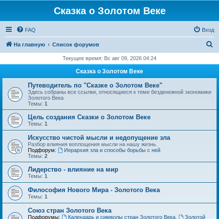
Сказка о Золотом Веке
FAQ
Вход
П
На главную
Список форумов
о
Текущее время: Вс авг 09, 2026 04:24
и
Сказка о Золотом Веке
с
Путеводитель по "Сказке о Золотом Веке"
к
Здесь собраны все ссылки, относящиеся к теме безденежной экономики
Золотого Века
Темы:
1
Цель создания Сказки о Золотом Веке
Темы:
1
Искусство чистой мысли и недопущение зла
Разбор влияния воплощения мысли на нашу жизнь.
Подфорум:
Иерархия зла и способы борьбы с ней
Темы:
2
Лидерство - влияние на мир
Темы:
1
Философия Нового Мира - Золотого Века
Темы:
1
Cоюз стран Золотого Века
Подфорумы:
Календарь и символы стран Золотого Века
,
Золотой