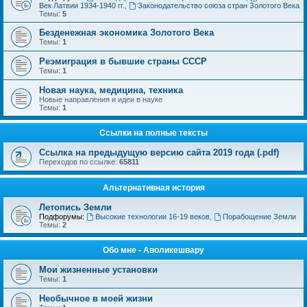
Век Латвии 1934-1940 гг.
,
Законодательство союза стран Золотого Века
Темы:
5
Безденежная экономика Золотого Века
Темы:
1
Реэмиграция в бывшие страны СССР
Темы:
1
Новая наука, медицина, техника
Новые направления и идеи в науке
Темы:
1
Ссылки на полные тексты
Ссылка на предыдущую версию сайта 2019 года (.pdf)
Переходов по ссылке:
65811
Альтернативная история
Летопись Земли
Подфорумы:
Высокие технологии 16-19 веков
,
Порабощение Земли
Темы:
2
Обо мне - Аволикешвару
Мои жизненные установки
Темы:
1
Необычное в моей жизни