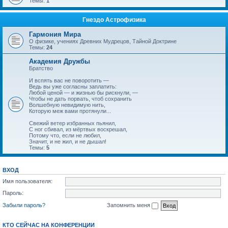
Темы:
1
Гнездо Астрофизика
Гармония Мира
О физике, учениях Древних Мудрецов, Тайной Доктрине
Темы:
24
Академия Дружбы
Братство
И вспять вас не поворотить —
Ведь вы уже согласны заплатить:
Любой ценой — и жизнью бы рискнули, —
Чтобы не дать порвать, чтоб сохранить
Волшебную невидимую нить,
Которую меж вами протянули...
Свежий ветер избранных пьянил,
С ног сбивал, из мёртвых воскрешал,
Потому что, если не любил,
Значит, и не жил, и не дышал!
Темы:
5
ВХОД
Имя пользователя:
Пароль:
Забыли пароль?
Запомнить меня
КТО СЕЙЧАС НА КОНФЕРЕНЦИИ