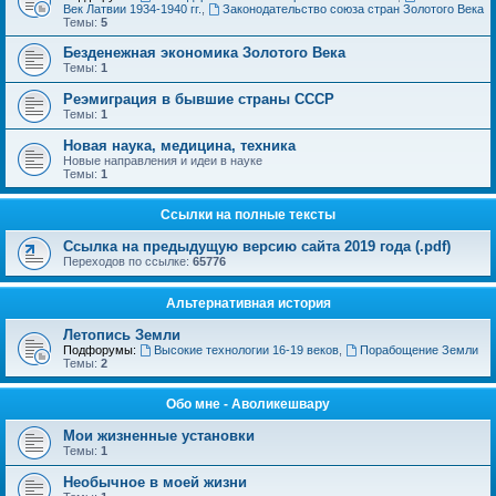
Век Латвии 1934-1940 гг.
,
Законодательство союза стран Золотого Века
Темы:
5
Безденежная экономика Золотого Века
Темы:
1
Реэмиграция в бывшие страны СССР
Темы:
1
Новая наука, медицина, техника
Новые направления и идеи в науке
Темы:
1
Ссылки на полные тексты
Ссылка на предыдущую версию сайта 2019 года (.pdf)
Переходов по ссылке:
65776
Альтернативная история
Летопись Земли
Подфорумы:
Высокие технологии 16-19 веков
,
Порабощение Земли
Темы:
2
Обо мне - Аволикешвару
Мои жизненные установки
Темы:
1
Необычное в моей жизни