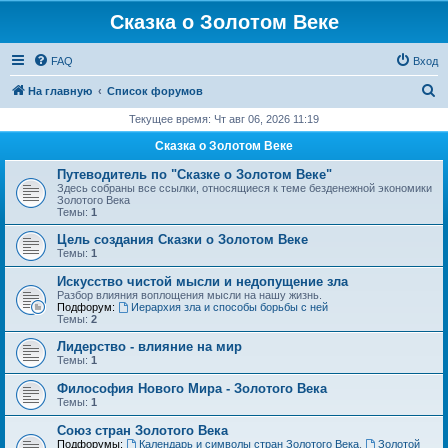
Сказка о Золотом Веке
FAQ
Вход
П
На главную
Список форумов
о
Текущее время: Чт авг 06, 2026 11:19
и
Сказка о Золотом Веке
с
Путеводитель по "Сказке о Золотом Веке"
к
Здесь собраны все ссылки, относящиеся к теме безденежной экономики
Золотого Века
Темы:
1
Цель создания Сказки о Золотом Веке
Темы:
1
Искусство чистой мысли и недопущение зла
Разбор влияния воплощения мысли на нашу жизнь.
Подфорум:
Иерархия зла и способы борьбы с ней
Темы:
2
Лидерство - влияние на мир
Темы:
1
Философия Нового Мира - Золотого Века
Темы:
1
Cоюз стран Золотого Века
Подфорумы:
Календарь и символы стран Золотого Века
,
Золотой