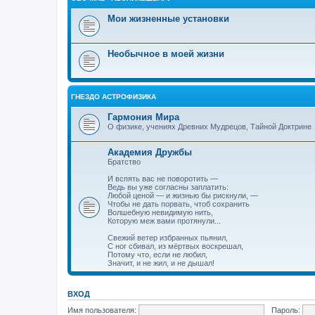
Мои жизненные установки
Необычное в моей жизни
ГНЕЗДО АСТРОФИЗИКА
Гармония Мира
О физике, учениях Древних Мудрецов, Тайной Доктрине
Академия Дружбы
Братство
И вспять вас не поворотить —
Ведь вы уже согласны заплатить:
Любой ценой — и жизнью бы рискнули, —
Чтобы не дать порвать, чтоб сохранить
Волшебную невидимую нить,
Которую меж вами протянули...
Свежий ветер избранных пьянил,
С ног сбивал, из мёртвых воскрешал,
Потому что, если не любил,
Значит, и не жил, и не дышал!
ВХОД
Имя пользователя:
Пароль: