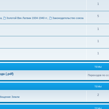
Т
1
м
е
ы
Т
5
м
ка
,
Золотой Век Латвии 1934-1940 гг.
,
Законодательство союза
е
ы
м
Т
1
ы
е
Т
1
м
е
ы
Т
1
м
е
ы
м
ТЕМЫ
ы
а (.pdf)
Переходов по сс
ТЕМЫ
Т
2
бощение Земли
е
м
ТЕМЫ