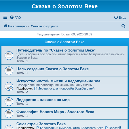
Сказка о Золотом Веке
FAQ
Вход
П
На главную
Список форумов
о
Текущее время: Вс авг 09, 2026 20:09
и
Сказка о Золотом Веке
с
Путеводитель по "Сказке о Золотом Веке"
к
Здесь собраны все ссылки, относящиеся к теме безденежной экономики
Золотого Века
Темы:
1
Цель создания Сказки о Золотом Веке
Темы:
1
Искусство чистой мысли и недопущение зла
Разбор влияния воплощения мысли на нашу жизнь.
Подфорум:
Иерархия зла и способы борьбы с ней
Темы:
2
Лидерство - влияние на мир
Темы:
1
Философия Нового Мира - Золотого Века
Темы:
1
Cоюз стран Золотого Века
Подфорумы:
Календарь и символы стран Золотого Века
,
Золотой