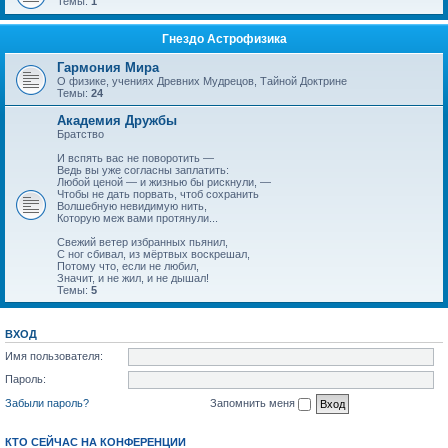
Темы:
1
Гнездо Астрофизика
Гармония Мира
О физике, учениях Древних Мудрецов, Тайной Доктрине
Темы:
24
Академия Дружбы
Братство
И вспять вас не поворотить —
Ведь вы уже согласны заплатить:
Любой ценой — и жизнью бы рискнули, —
Чтобы не дать порвать, чтоб сохранить
Волшебную невидимую нить,
Которую меж вами протянули...
Свежий ветер избранных пьянил,
С ног сбивал, из мёртвых воскрешал,
Потому что, если не любил,
Значит, и не жил, и не дышал!
Темы:
5
ВХОД
Имя пользователя:
Пароль:
Забыли пароль?
Запомнить меня
КТО СЕЙЧАС НА КОНФЕРЕНЦИИ