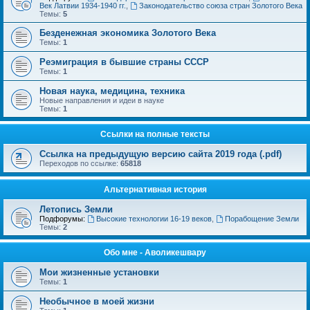
Век Латвии 1934-1940 гг.
,
Законодательство союза стран Золотого Века
Темы:
5
Безденежная экономика Золотого Века
Темы:
1
Реэмиграция в бывшие страны СССР
Темы:
1
Новая наука, медицина, техника
Новые направления и идеи в науке
Темы:
1
Ссылки на полные тексты
Ссылка на предыдущую версию сайта 2019 года (.pdf)
Переходов по ссылке:
65818
Альтернативная история
Летопись Земли
Подфорумы:
Высокие технологии 16-19 веков
,
Порабощение Земли
Темы:
2
Обо мне - Аволикешвару
Мои жизненные установки
Темы:
1
Необычное в моей жизни