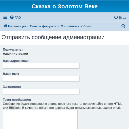
Сказка о Золотом Веке
FAQ
Вход
П
На главную
Список форумов
Отправить сообщение администрации
о
Отправить сообщение администрации
и
с
Получатель:
Администратор
к
Ваш адрес email:
Ваше имя:
Заголовок:
Текст сообщения:
Сообщение будет отправлено в виде простого текста, не включайте в него HTML
или BBCode. В качестве обратного адреса будет показываться ваш адрес email.