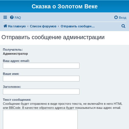
Сказка о Золотом Веке
FAQ
Вход
П
На главную
Список форумов
Отправить сообщение администрации
о
Отправить сообщение администрации
и
с
Получатель:
Администратор
к
Ваш адрес email:
Ваше имя:
Заголовок:
Текст сообщения:
Сообщение будет отправлено в виде простого текста, не включайте в него HTML
или BBCode. В качестве обратного адреса будет показываться ваш адрес email.