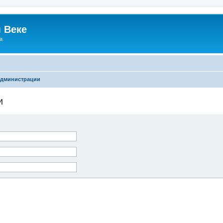
 Веке
а.
администрации
и