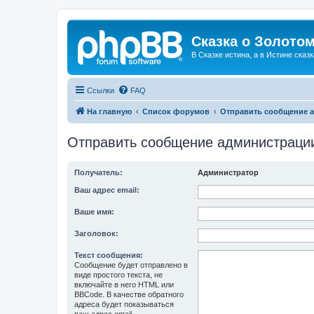
Сказка о Золотом
В Сказке истина, а в Истине сказк
Ссылки
FAQ
На главную
Список форумов
Отправить сообщение 
Отправить сообщение администраци
Получатель:
Администратор
Ваш адрес email:
Ваше имя:
Заголовок:
Текст сообщения:
Сообщение будет отправлено в
виде простого текста, не
включайте в него HTML или
BBCode. В качестве обратного
адреса будет показываться
ваш адрес email.