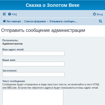
Сказка о Золотом Веке
FAQ
Вход
П
На главную
Список форумов
Отправить сообщение администрации
о
Отправить сообщение администрации
и
с
Получатель:
Администратор
к
Ваш адрес email:
Ваше имя:
Заголовок:
Текст сообщения:
Сообщение будет отправлено в виде простого текста, не включайте в него HTML
или BBCode. В качестве обратного адреса будет показываться ваш адрес email.