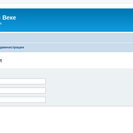
 Веке
а.
администрации
и