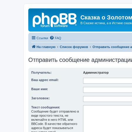
Сказка о Золотом
В Сказке истина, а в Истине сказк
Ссылки
FAQ
На главную
Список форумов
Отправить сообщение 
Отправить сообщение администраци
Получатель:
Администратор
Ваш адрес email:
Ваше имя:
Заголовок:
Текст сообщения:
Сообщение будет отправлено в
виде простого текста, не
включайте в него HTML или
BBCode. В качестве обратного
адреса будет показываться
ваш адрес email.