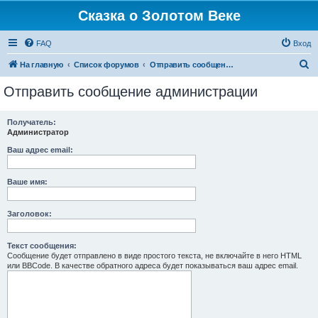
Сказка о Золотом Веке
FAQ
Вход
П
На главную
Список форумов
Отправить сообщение администрации
о
Отправить сообщение администрации
и
с
Получатель:
Администратор
к
Ваш адрес email:
Ваше имя:
Заголовок:
Текст сообщения:
Сообщение будет отправлено в виде простого текста, не включайте в него HTML
или BBCode. В качестве обратного адреса будет показываться ваш адрес email.