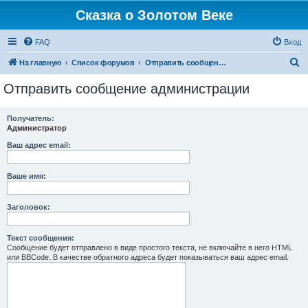
Сказка о Золотом Веке
FAQ
Вход
П
На главную
Список форумов
Отправить сообщение администрации
о
Отправить сообщение администрации
и
с
Получатель:
Администратор
к
Ваш адрес email:
Ваше имя:
Заголовок:
Текст сообщения:
Сообщение будет отправлено в виде простого текста, не включайте в него HTML
или BBCode. В качестве обратного адреса будет показываться ваш адрес email.