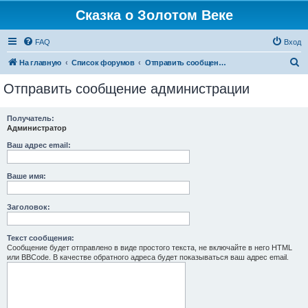
Сказка о Золотом Веке
FAQ
Вход
П
На главную
Список форумов
Отправить сообщение администрации
о
Отправить сообщение администрации
и
с
Получатель:
Администратор
к
Ваш адрес email:
Ваше имя:
Заголовок:
Текст сообщения:
Сообщение будет отправлено в виде простого текста, не включайте в него HTML
или BBCode. В качестве обратного адреса будет показываться ваш адрес email.