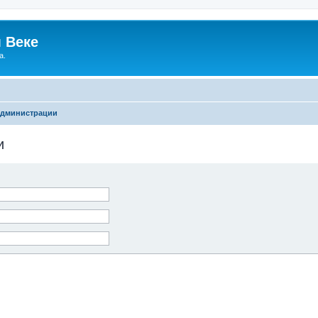
 Веке
а.
администрации
и