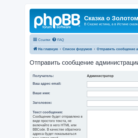
Сказка о Золотом
В Сказке истина, а в Истине сказк
Ссылки
FAQ
На главную
Список форумов
Отправить сообщение 
Отправить сообщение администраци
Получатель:
Администратор
Ваш адрес email:
Ваше имя:
Заголовок:
Текст сообщения:
Сообщение будет отправлено в
виде простого текста, не
включайте в него HTML или
BBCode. В качестве обратного
адреса будет показываться
ваш адрес email.