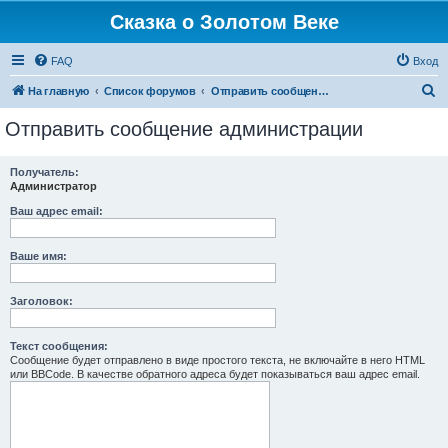
Сказка о Золотом Веке
FAQ
Вход
П
На главную
Список форумов
Отправить сообщение администрации
о
Отправить сообщение администрации
и
с
Получатель:
Администратор
к
Ваш адрес email:
Ваше имя:
Заголовок:
Текст сообщения:
Сообщение будет отправлено в виде простого текста, не включайте в него HTML
или BBCode. В качестве обратного адреса будет показываться ваш адрес email.