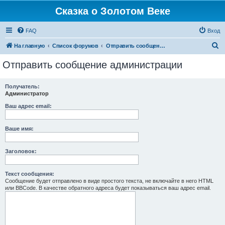
Сказка о Золотом Веке
FAQ
Вход
П
На главную
Список форумов
Отправить сообщение администрации
о
Отправить сообщение администрации
и
с
Получатель:
Администратор
к
Ваш адрес email:
Ваше имя:
Заголовок:
Текст сообщения:
Сообщение будет отправлено в виде простого текста, не включайте в него HTML
или BBCode. В качестве обратного адреса будет показываться ваш адрес email.