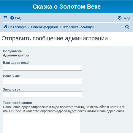
Сказка о Золотом Веке
FAQ
Вход
П
На главную
Список форумов
Отправить сообщение администрации
о
Отправить сообщение администрации
и
с
Получатель:
Администратор
к
Ваш адрес email:
Ваше имя:
Заголовок:
Текст сообщения:
Сообщение будет отправлено в виде простого текста, не включайте в него HTML
или BBCode. В качестве обратного адреса будет показываться ваш адрес email.