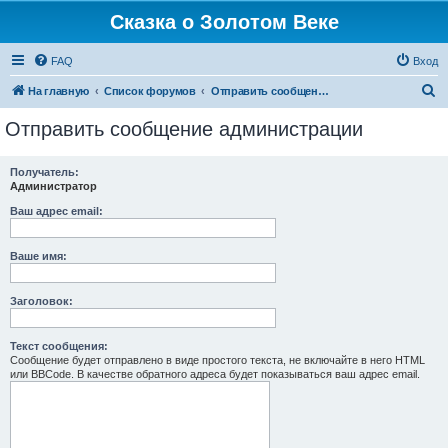
Сказка о Золотом Веке
FAQ
Вход
П
На главную
Список форумов
Отправить сообщение администрации
о
Отправить сообщение администрации
и
с
Получатель:
Администратор
к
Ваш адрес email:
Ваше имя:
Заголовок:
Текст сообщения:
Сообщение будет отправлено в виде простого текста, не включайте в него HTML
или BBCode. В качестве обратного адреса будет показываться ваш адрес email.