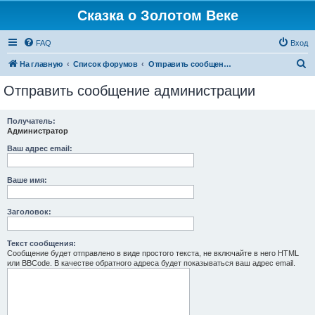
Сказка о Золотом Веке
FAQ
Вход
П
На главную
Список форумов
Отправить сообщение администрации
о
Отправить сообщение администрации
и
с
Получатель:
Администратор
к
Ваш адрес email:
Ваше имя:
Заголовок:
Текст сообщения:
Сообщение будет отправлено в виде простого текста, не включайте в него HTML
или BBCode. В качестве обратного адреса будет показываться ваш адрес email.